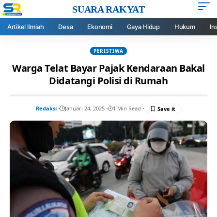
SUARA RAKYAT
Artikel Ilmiah
Desa
Ekonomi
Gaya Hidup
Hukum
In
PERISTIWA
Warga Telat Bayar Pajak Kendaraan Bakal
Didatangi Polisi di Rumah
Redaksi
Januari 24, 2025
1 Min Read