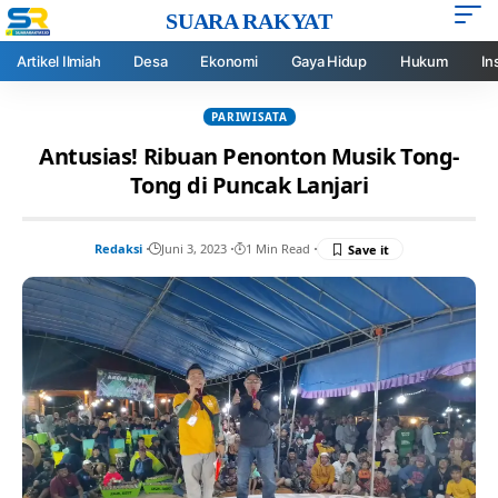
SUARA RAKYAT
Artikel Ilmiah
Desa
Ekonomi
Gaya Hidup
Hukum
In
PARIWISATA
Antusias! Ribuan Penonton Musik Tong-
Tong di Puncak Lanjari
Redaksi
Juni 3, 2023
1 Min Read