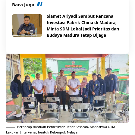
Baca Juga
Slamet Ariyadi Sambut Rencana
Investasi Pabrik China di Madura,
Minta SDM Lokal Jadi Prioritas dan
Budaya Madura Tetap Dijaga
Berharap Bantuan Pemerintah Tepat Sasaran, Mahasiswa UTM
Lakukan Intervensi, bentuk Kelompok Nelayan