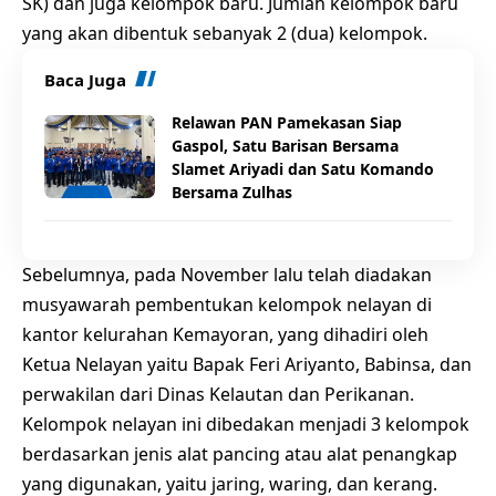
SK) dan juga kelompok baru. Jumlah kelompok baru
yang akan dibentuk sebanyak 2 (dua) kelompok.
Baca Juga
Relawan PAN Pamekasan Siap
Gaspol, Satu Barisan Bersama
Slamet Ariyadi dan Satu Komando
Bersama Zulhas
Sebelumnya, pada November lalu telah diadakan
musyawarah pembentukan kelompok nelayan di
kantor kelurahan Kemayoran, yang dihadiri oleh
Ketua Nelayan yaitu Bapak Feri Ariyanto, Babinsa, dan
perwakilan dari Dinas Kelautan dan Perikanan.
Kelompok nelayan ini dibedakan menjadi 3 kelompok
berdasarkan jenis alat pancing atau alat penangkap
yang digunakan, yaitu jaring, waring, dan kerang.