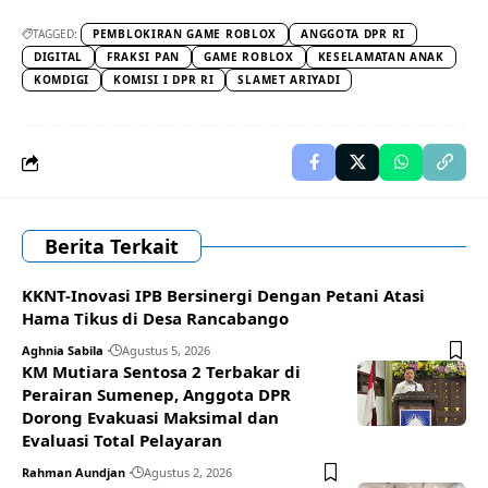
TAGGED:
PEMBLOKIRAN GAME ROBLOX
ANGGOTA DPR RI
DIGITAL
FRAKSI PAN
GAME ROBLOX
KESELAMATAN ANAK
KOMDIGI
KOMISI I DPR RI
SLAMET ARIYADI
Berita Terkait
KKNT-Inovasi IPB Bersinergi Dengan Petani Atasi
Hama Tikus di Desa Rancabango
Aghnia Sabila
Agustus 5, 2026
KM Mutiara Sentosa 2 Terbakar di
Perairan Sumenep, Anggota DPR
Dorong Evakuasi Maksimal dan
Evaluasi Total Pelayaran
Rahman Aundjan
Agustus 2, 2026