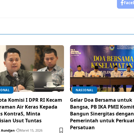
Face
IONAL
NASIONAL
ta Komisi I DPR RI Kecam
Gelar Doa Bersama untuk
raman Air Keras Kepada
Bangsa, PB IKA PMII Kom
is KontraS, Minta
Bangun Sinergitas dengan
isian Usut Tuntas
Pemerintah untuk Perkua
Persatuan
 Aundjan
Maret 15, 2026