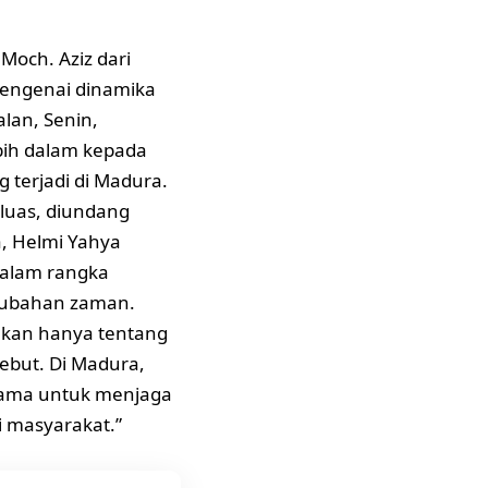
Moch. Aziz dari
 mengenai dinamika
lan, Senin,
bih dalam kepada
 terjadi di Madura.
 luas, diundang
, Helmi Yahya
dalam rangka
rubahan zaman.
ukan hanya tentang
ebut. Di Madura,
 sama untuk menjaga
i masyarakat.”