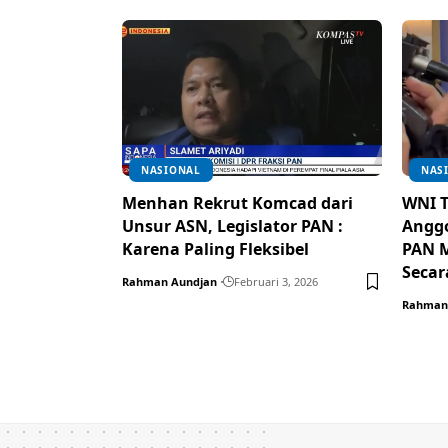
NASIONAL
NAS
Menhan Rekrut Komcad dari
WNI T
Unsur ASN, Legislator PAN :
Anggo
Karena Paling Fleksibel
PAN M
Secar
Rahman Aundjan
Februari 3, 2026
Rahman