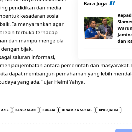
Baca Juga
ing pendidikan dan media
Kepad
bentuk kesadaran sosial
Slamet
 baik. Ia menyarankan agar
Warun
 lebih terbuka terhadap
Jamin
man dan mampu mengelola
dan R
dengan bijak.
bagai saluran informasi,
 menjadi jembatan antara pemerintah dan masyarakat.
, kita dapat membangun pemahaman yang lebih mendal
 budaya yang ada,” ujar Helmi Yahya.
 AZIZ
BANGKALAN
BUDAYA
DINAMIKA SOSIAL
DPRD JATIM