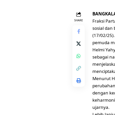
BANGKALAN
Fraksi Par
SHARE
sosial dan
(17/02/25)
pemuda mil
Helmi Yahy
sebagai n
menjelask
menciptak
Menurut He
perubahan,
dengan ker
keharmonis
ujarnya.
Lebih lanj