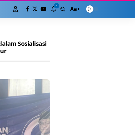
4
Aa
alam Sosialisasi
mur