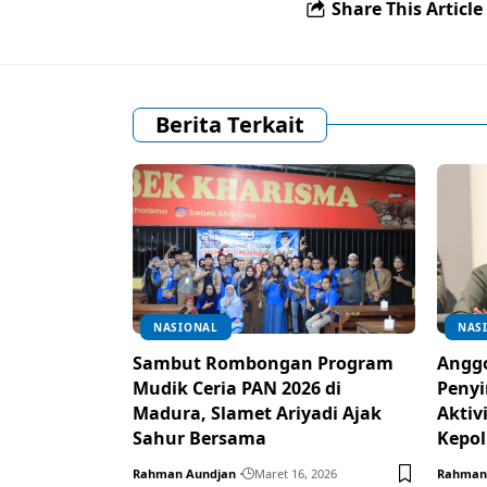
Share This Article
Berita Terkait
NASIONAL
NAS
Sambut Rombongan Program
Anggo
Mudik Ceria PAN 2026 di
Penyi
Madura, Slamet Ariyadi Ajak
Aktiv
Sahur Bersama
Kepol
Rahman Aundjan
Maret 16, 2026
Rahman