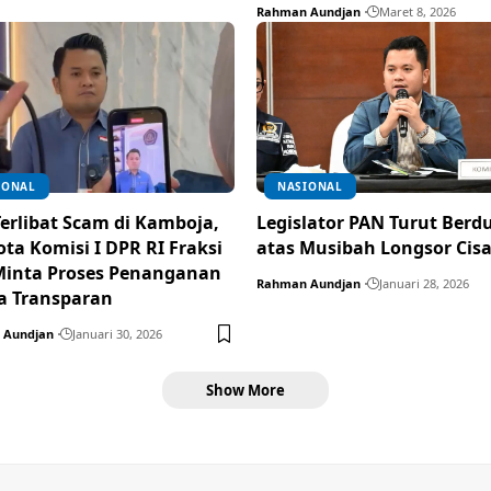
Rahman Aundjan
Maret 8, 2026
IONAL
NASIONAL
erlibat Scam di Kamboja,
Legislator PAN Turut Berd
ta Komisi I DPR RI Fraksi
atas Musibah Longsor Cis
inta Proses Penanganan
Rahman Aundjan
Januari 28, 2026
a Transparan
 Aundjan
Januari 30, 2026
Show More