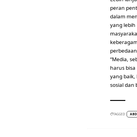
peran pent
dalam mem
yang lebih
masyarakat
keberaga
perbedaan 
“Media, se
harus bisa
yang baik
sosial dan
TAGGED:
ABD