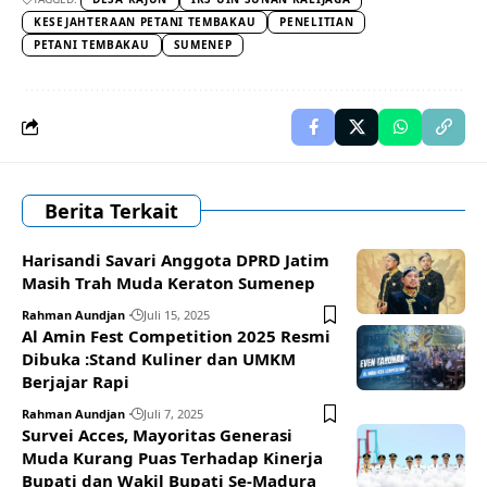
KESEJAHTERAAN PETANI TEMBAKAU
PENELITIAN
PETANI TEMBAKAU
SUMENEP
Berita Terkait
Harisandi Savari Anggota DPRD Jatim
Masih Trah Muda Keraton Sumenep
Rahman Aundjan
Juli 15, 2025
Al Amin Fest Competition 2025 Resmi
Dibuka :Stand Kuliner dan UMKM
Berjajar Rapi
Rahman Aundjan
Juli 7, 2025
Survei Acces, Mayoritas Generasi
Muda Kurang Puas Terhadap Kinerja
Bupati dan Wakil Bupati Se-Madura