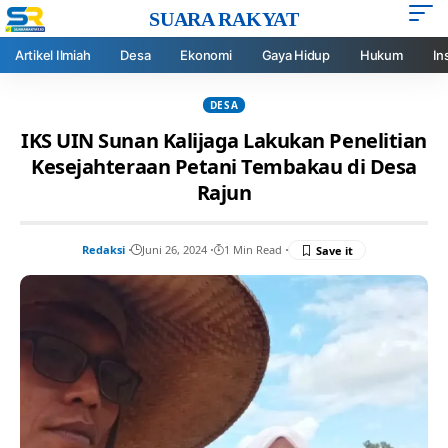
SUARA RAKYAT
Artikel Ilmiah
Desa
Ekonomi
Gaya Hidup
Hukum
In
DESA
IKS UIN Sunan Kalijaga Lakukan Penelitian
Kesejahteraan Petani Tembakau di Desa
Rajun
Redaksi
Juni 26, 2024
1 Min Read