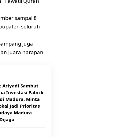
Tilawatil Quran
tember sampai 8
kabupaten seluruh
Sampang
juga
dan juara harapan
t Ariyadi Sambut
a Investasi Pabrik
di Madura, Minta
kal Jadi Prioritas
udaya Madura
Dijaga