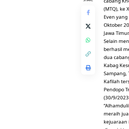
cabang Kho
(MTQ), ke 
Even yang 
Oktober 20
Jawa Timur
Selain men
berhasil m
dua cabang
Kabag Kes
Sampang, 
Kafilah te
Pendopo T
(30/9/2023
“Alhamdul
meraih jua
kejuaraan 