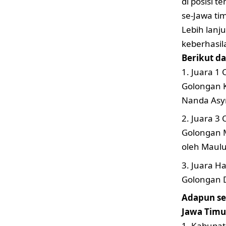
di posisi 
se-Jawa tim
Lebih lanj
keberhasil
Berikut d
Juara 1 
Golongan K
Nanda Asy
Juara 3 
Golongan M
oleh Maulu
Juara H
Golongan D
Adapun se
Jawa Timur
1. Kabupat