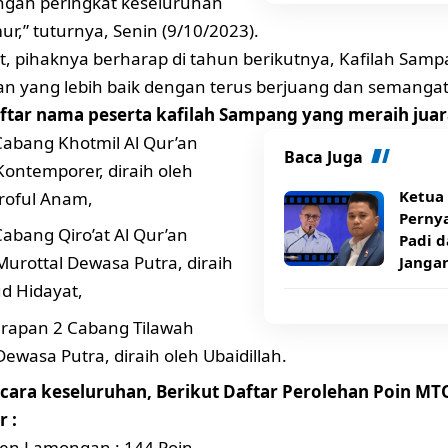
tengah peringkat keseluruhan
ur,” tuturnya, Senin (9/10/2023).
ut, pihaknya berharap di tahun berikutnya, Kafilah Sa
an yang lebih baik dengan terus berjuang dan semangat 
aftar nama peserta kafilah Sampang yang meraih jua
Cabang Khotmil Al Qur’an
Baca Juga
ontemporer, diraih oleh
Ketua
roful Anam,
Pernya
Cabang Qiro’at Al Qur’an
Padi d
urottal Dewasa Putra, diraih
Janga
d Hidayat,
arapan 2 Cabang Tilawah
ewasa Putra, diraih oleh Ubaidillah.
cara keseluruhan, Berikut Daftar Perolehan Poin MT
 :
en Lamongan : 144 Poin