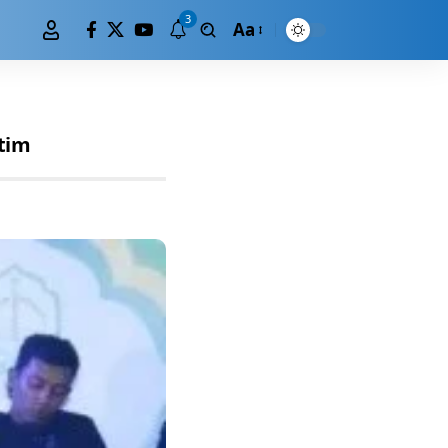
3
Aa
atim