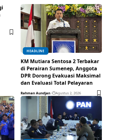
gi
a
HEADLINE
KM Mutiara Sentosa 2 Terbakar
di Perairan Sumenep, Anggota
DPR Dorong Evakuasi Maksimal
dan Evaluasi Total Pelayaran
Rahman Aundjan
Agustus 2, 2026