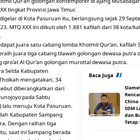
tmil Qur’an golongan kontemporer di ajang Musabaqah 
XXX tingkat
Provinsi Jawa Timur.
digelar di Kota Pasuruan itu, berlangsung sejak 29 Sep
23. MTQ XXX ini diikuti oleh 1.881 kafilah dari 38 kota/
.
dapat juara satu cabang lomba Khotmil Qur’an, kafilah
eraih juara tiga cabang tilawah golongan dewasa putra 
 qiro’at Al Qur’an golongan murottal dewasa putra.
ra Setda Kabupaten
Baca Juga
Tholkah mengatakan, 34
Slame
rsebut diberangkatkan dari
Rencan
runojoyo pada Sabtu
China 
) lalu menuju Kota Pasuruan.
SDM Lo
illah Kabupaten Sampang
dan B
Tetap 
ra, Dengan raihan tiga
itu, saat ini Sampang berada