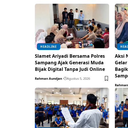
HEADLINE
HEA
Slamet Ariyadi Bersama Polres
Aksi 
Sampang Ajak Generasi Muda
Gelar
Bijak Digital Tanpa Judi Online
Bagik
Samp
Rahman Aundjan
Agustus 5, 2026
Rahman