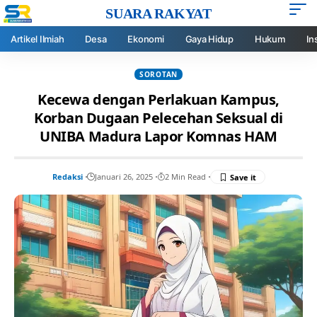
SUARA RAKYAT
Artikel Ilmiah
Desa
Ekonomi
Gaya Hidup
Hukum
In
SOROTAN
Kecewa dengan Perlakuan Kampus,
Korban Dugaan Pelecehan Seksual di
UNIBA Madura Lapor Komnas HAM
Redaksi
Januari 26, 2025
2 Min Read