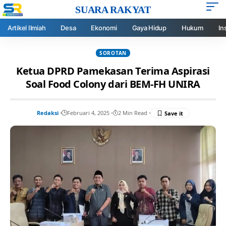
SUARA RAKYAT
Artikel Ilmiah
Desa
Ekonomi
Gaya Hidup
Hukum
In
SOROTAN
Ketua DPRD Pamekasan Terima Aspirasi
Soal Food Colony dari BEM-FH UNIRA
Redaksi
Februari 4, 2025
2 Min Read