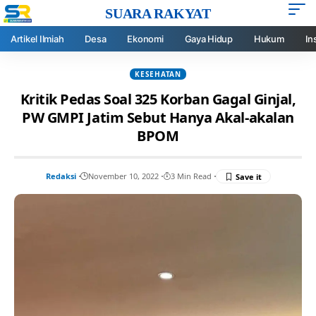
SUARA RAKYAT
Artikel Ilmiah
Desa
Ekonomi
Gaya Hidup
Hukum
In
KESEHATAN
Kritik Pedas Soal 325 Korban Gagal Ginjal,
PW GMPI Jatim Sebut Hanya Akal-akalan
BPOM
Redaksi
November 10, 2022
3 Min Read