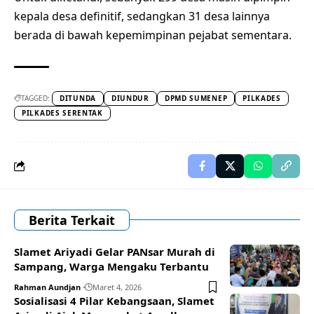
kepala desa definitif, sedangkan 31 desa lainnya
berada di bawah kepemimpinan pejabat sementara.
TAGGED:
DITUNDA
DIUNDUR
DPMD SUMENEP
PILKADES
PILKADES SERENTAK
Berita Terkait
Slamet Ariyadi Gelar PANsar Murah di
Sampang, Warga Mengaku Terbantu
Rahman Aundjan
Maret 4, 2026
Sosialisasi 4 Pilar Kebangsaan, Slamet