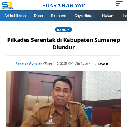
SUARA RAKYAT
Artikel Ilmiah
Desa
Ekonomi
Gaya Hidup
Hukum
In
DAERAH
Pilkades Serentak di Kabupaten Sumenep
Diundur
Rahman Aundjan
April 10, 2025
1 Min Read