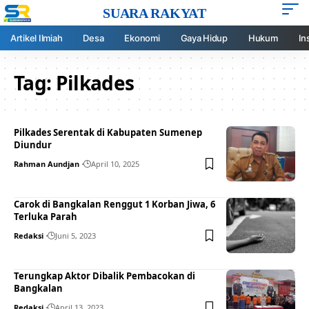
SUARA RAKYAT
Artikel Ilmiah
Desa
Ekonomi
Gaya Hidup
Hukum
In
Tag:
Pilkades
Pilkades Serentak di Kabupaten Sumenep
Diundur
Rahman Aundjan
April 10, 2025
Carok di Bangkalan Renggut 1 Korban Jiwa, 6
Terluka Parah
Redaksi
Juni 5, 2023
Terungkap Aktor Dibalik Pembacokan di
Bangkalan
Redaksi
April 13, 2023