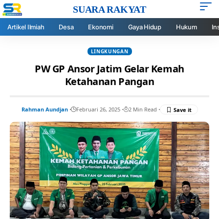
SUARA RAKYAT
Artikel Ilmiah
Desa
Ekonomi
Gaya Hidup
Hukum
In
LINGKUNGAN
PW GP Ansor Jatim Gelar Kemah
Ketahanan Pangan
Rahman Aundjan
Februari 26, 2025
2 Min Read