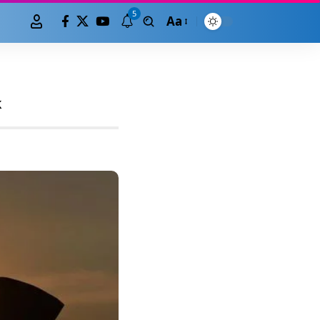
5
Aa
k