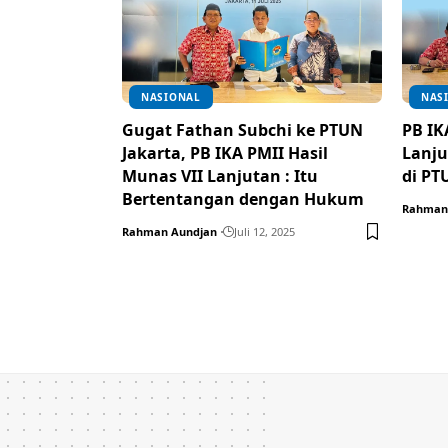
NASIONAL
NAS
Gugat Fathan Subchi ke PTUN
PB IK
Jakarta, PB IKA PMII Hasil
Lanj
Munas VII Lanjutan : Itu
di PT
Bertentangan dengan Hukum
Rahman
Rahman Aundjan
Juli 12, 2025