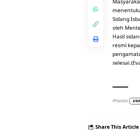
Masyarakat
menentuka
Sidang Isb
oleh Ment
Hasil sida
resmi kepa
pengamatan
selesai.(Ev
TAGGED:
AWA
Share This Article