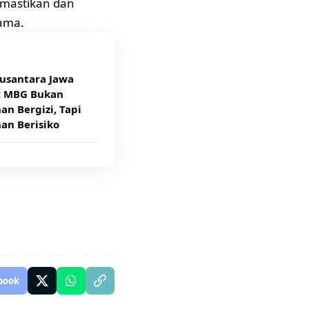
emastikan dan
ama.
usantara Jawa
: MBG Bukan
n Bergizi, Tapi
an Berisiko
book