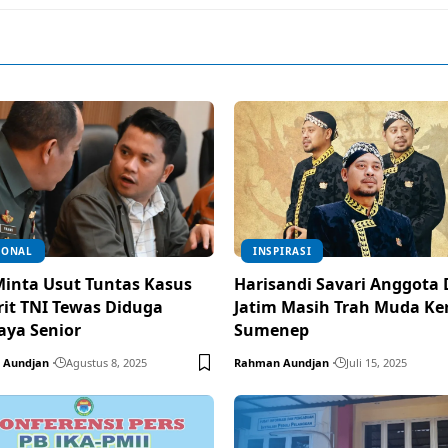
IONAL
INSPIRASI
inta Usut Tuntas Kasus
Harisandi Savari Anggota
rit TNI Tewas Diduga
Jatim Masih Trah Muda Ke
aya Senior
Sumenep
 Aundjan
Agustus 8, 2025
Rahman Aundjan
Juli 15, 2025