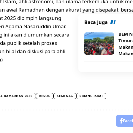
 Islam, ahli astronomi, dah ulama terkemuka untuk m
n awal Ramadhan dengan akurat yang disepakati bers
at 2025 dipimpin langsung
Baca Juga
eri Agama Nasaruddin Umar.
BEM N
ng ini akan diumumkan secara
Timur
da publik setelah proses
Makana
 hilal dan diskusi para ahli
Makan
a)
L RAMADHAN 2025
BESOK
KEMENAG
SIDANG ISBAT
Face