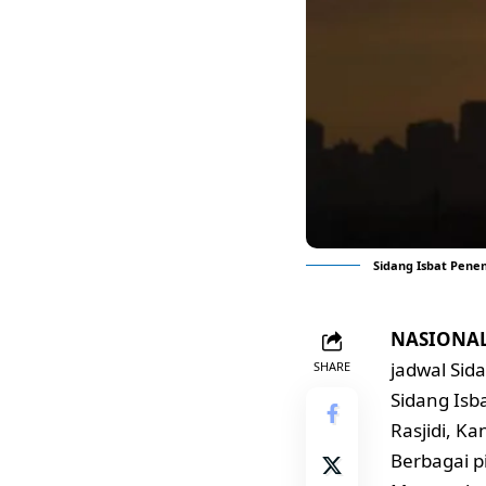
Sidang Isbat Pene
NASIONAL,
jadwal Si
SHARE
Sidang Isb
Rasjidi, K
Berbagai p