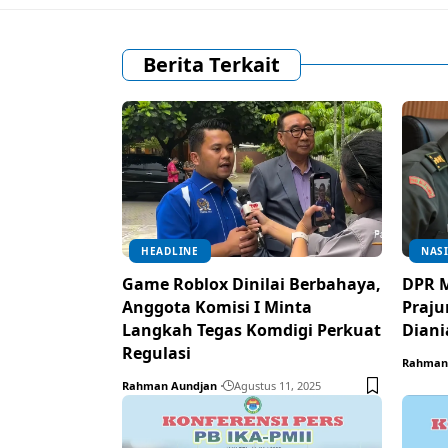
Berita Terkait
HEADLINE
NAS
Game Roblox Dinilai Berbahaya,
DPR M
Anggota Komisi I Minta
Praju
Langkah Tegas Komdigi Perkuat
Diani
Regulasi
Rahman
Rahman Aundjan
Agustus 11, 2025