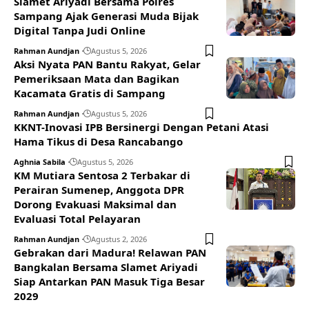
Slamet Ariyadi Bersama Polres
Sampang Ajak Generasi Muda Bijak
Digital Tanpa Judi Online
Rahman Aundjan
Agustus 5, 2026
Aksi Nyata PAN Bantu Rakyat, Gelar
Pemeriksaan Mata dan Bagikan
Kacamata Gratis di Sampang
Rahman Aundjan
Agustus 5, 2026
KKNT-Inovasi IPB Bersinergi Dengan Petani Atasi
Hama Tikus di Desa Rancabango
Aghnia Sabila
Agustus 5, 2026
KM Mutiara Sentosa 2 Terbakar di
Perairan Sumenep, Anggota DPR
Dorong Evakuasi Maksimal dan
Evaluasi Total Pelayaran
Rahman Aundjan
Agustus 2, 2026
Gebrakan dari Madura! Relawan PAN
Bangkalan Bersama Slamet Ariyadi
Siap Antarkan PAN Masuk Tiga Besar
2029