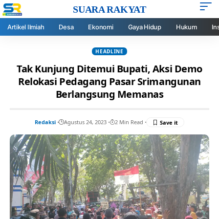
SUARA RAKYAT
Artikel Ilmiah
Desa
Ekonomi
Gaya Hidup
Hukum
In
HEADLINE
Tak Kunjung Ditemui Bupati, Aksi Demo
Relokasi Pedagang Pasar Srimangunan
Berlangsung Memanas
Redaksi
Agustus 24, 2023
2 Min Read