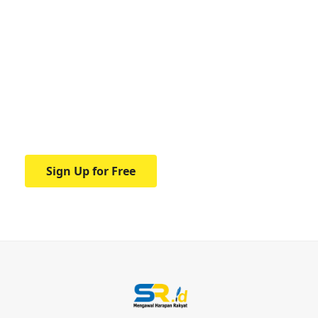
Your one-stop resource for
medical news and
education.
Your one-stop resource for medical news
and education.
Sign Up for Free