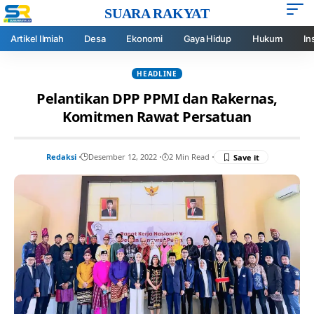
SUARA RAKYAT
Artikel Ilmiah
Desa
Ekonomi
Gaya Hidup
Hukum
In
HEADLINE
Pelantikan DPP PPMI dan Rakernas,
Komitmen Rawat Persatuan
Redaksi
Desember 12, 2022
2 Min Read