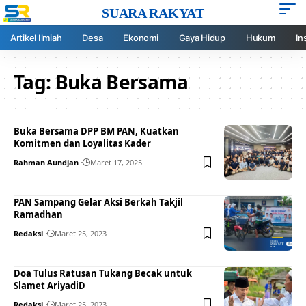
SUARA RAKYAT
Artikel Ilmiah
Desa
Ekonomi
Gaya Hidup
Hukum
In
Tag:
Buka Bersama
Buka Bersama DPP BM PAN, Kuatkan
Komitmen dan Loyalitas Kader
Rahman Aundjan
Maret 17, 2025
PAN Sampang Gelar Aksi Berkah Takjil
Ramadhan
Redaksi
Maret 25, 2023
Doa Tulus Ratusan Tukang Becak untuk
Slamet AriyadiD
Redaksi
Maret 25, 2023