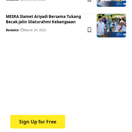
MESRA Slamet Ariyadi Bersama Tukang
Becak Jalin Silaturahmi Kebangsaan
Redaksi
Maret 24, 2023
Your one-stop resource for
medical news and
education.
Your one-stop resource for medical news
and education.
Sign Up for Free