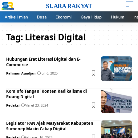
SUARA RAKYAT
Artikel Ilmiah
Desa
Ekonomi
Gaya Hidup
Hukum
In
Tag:
Literasi Digital
Hubungan Erat Literasi Digital dan E-
Commerce
Rahman Aundjan
Juli 6, 2025
Kominfo Tangani Konten Radikalisme di
Ruang Digital
Redaksi
Maret 23, 2024
Legislator PAN Ajak Masyarakat Kabupaten
Sumenep Makin Cakap Digital
Redaksi
Februari 16, 2023