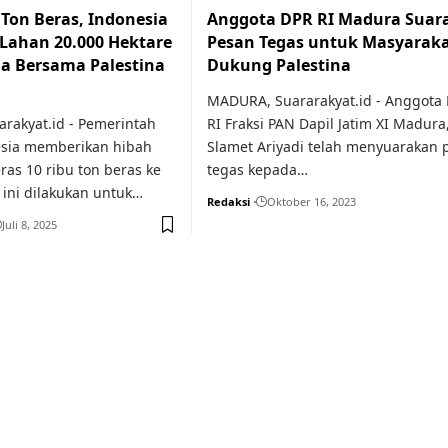
 Ton Beras, Indonesia
Anggota DPR RI Madura Suar
 Lahan 20.000 Hektare
Pesan Tegas untuk Masyarak
la Bersama Palestina
Dukung Palestina
MADURA, Suararakyat.id - Anggota 
rakyat.id - Pemerintah
RI Fraksi PAN Dapil Jatim XI Madura
esia memberikan hibah
Slamet Ariyadi telah menyuarakan 
as 10 ribu ton beras ke
tegas kepada…
 ini dilakukan untuk…
Redaksi
Oktober 16, 2023
Juli 8, 2025
or medical
education.