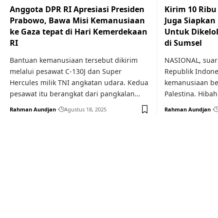
Anggota DPR RI Apresiasi Presiden
Kirim 10 Ribu
Prabowo, Bawa Misi Kemanusiaan
Juga Siapkan
ke Gaza tepat di Hari Kemerdekaan
Untuk Dikelo
RI
di Sumsel
Bantuan kemanusiaan tersebut dikirim
NASIONAL, suara
melalui pesawat C-130J dan Super
Republik Indon
Hercules milik TNI angkatan udara. Kedua
kemanusiaan ber
pesawat itu berangkat dari pangkalan…
Palestina. Hibah
Rahman Aundjan
Agustus 18, 2025
Rahman Aundjan
Your one-stop resource f
news and education.
Your one-stop resource for medical news and 