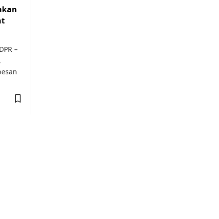
akan
at
DPR –
,
pesan