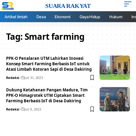
SUARA RAKYAT
Artikel Ilmiah
Desa
Ekonomi
Gaya Hidup
Hukum
In
Tag:
Smart farming
PPK-O Penalaran UTM Lahirkan Inovasi
Konsep Smart Farming Berbasis IoT untuk
Atasi Limbah Kotoran Sapi di Desa Dakiring
Redaksi
Juli 31, 2023
Dukung Ketahanan Pangan Madura, Tim
PPK-O Himagrotek UTM Ciptakan Smart
Farming Berbasis IoT di Desa Dakiring
Redaksi
Juli 9, 2023