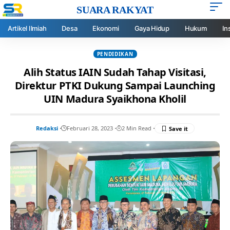
SUARA RAKYAT
Artikel Ilmiah
Desa
Ekonomi
Gaya Hidup
Hukum
In
PENDIDIKAN
Alih Status IAIN Sudah Tahap Visitasi,
Direktur PTKI Dukung Sampai Launching
UIN Madura Syaikhona Kholil
Redaksi
Februari 28, 2023
2 Min Read