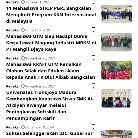
Redaksi
Februari 1, 2025
11 Mahasiswa STKIP PGRI Bangkalan
Mengikuti Program KKN Internasional
di Malaysia
Redaksi
Januari 15, 2025
Mahasiswa UTM Siap Hadapi Dunia
Kerja Lewat Magang Industri MBKM di
PT Mangli Djaya Raya
Redaksi
November 26, 2024
Mahasiswa KKN-T UTM Kenalkan
Olahan Salak dan Edukasi Alam
kepada Anak TK Ulul Albab Bangkalan
Redaksi
November 25, 2024
Universitas Trunojoyo Madura
Kembangkan Kapasitas Siswa SMK Al-
Aziziyah Kwanyar melalui
Peningkatan Softskill dan
Pendampingan Karir
Redaksi
September 9, 2024
Sukses Selenggarakan IDC, Gubernur