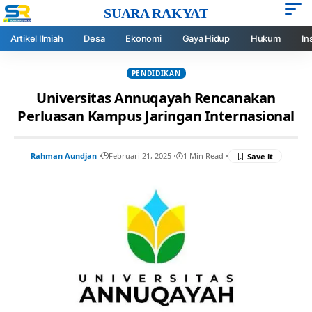
SUARA RAKYAT
Artikel Ilmiah
Desa
Ekonomi
Gaya Hidup
Hukum
In
PENDIDIKAN
Universitas Annuqayah Rencanakan
Perluasan Kampus Jaringan Internasional
Rahman Aundjan
Februari 21, 2025
1 Min Read