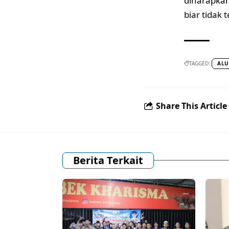
diharapkan
biar tidak
TAGGED:
ALU
Share This Article
Berita Terkait