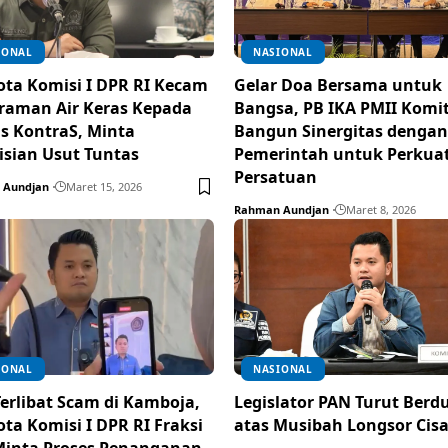
IONAL
NASIONAL
ta Komisi I DPR RI Kecam
Gelar Doa Bersama untuk
raman Air Keras Kepada
Bangsa, PB IKA PMII Kom
is KontraS, Minta
Bangun Sinergitas dengan
isian Usut Tuntas
Pemerintah untuk Perkua
Persatuan
 Aundjan
Maret 15, 2026
Rahman Aundjan
Maret 8, 2026
IONAL
NASIONAL
erlibat Scam di Kamboja,
Legislator PAN Turut Berd
ta Komisi I DPR RI Fraksi
atas Musibah Longsor Cis
inta Proses Penanganan