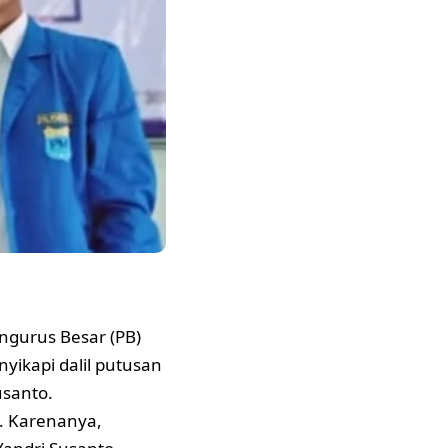
ngurus Besar (PB)
yikapi dalil putusan
usanto.
a. Karenanya,