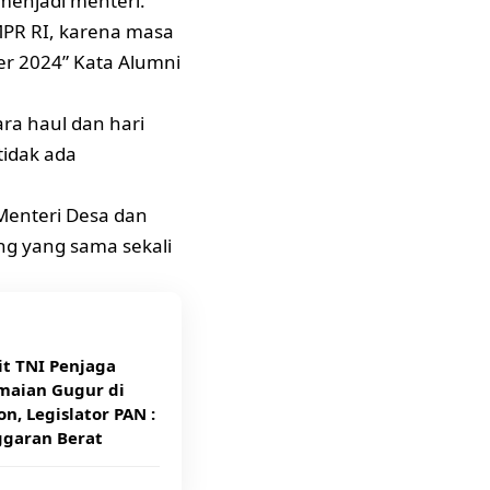
 menjadi menteri.
MPR RI, karena masa
er 2024” Kata Alumni
ara haul dan hari
tidak ada
Menteri Desa dan
g yang sama sekali
it TNI Penjaga
maian Gugur di
n, Legislator PAN :
ggaran Berat