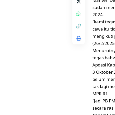
Manteri De
sudah memb
2024.
“kami tega
cawe itu t
mengikuti 
(26/2/2025)
Menurutnya
tegas bahw
Apdesi Kab
3 Oktober 
belum men
tak lagi m
MPR RI.
“Jadi PB PM
secara rasi