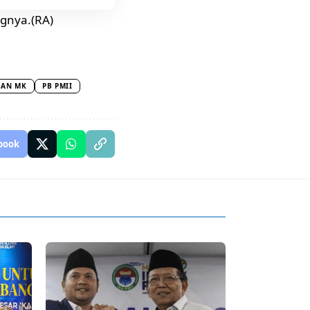
ngnya.(RA)
SAN MK
PB PMII
book