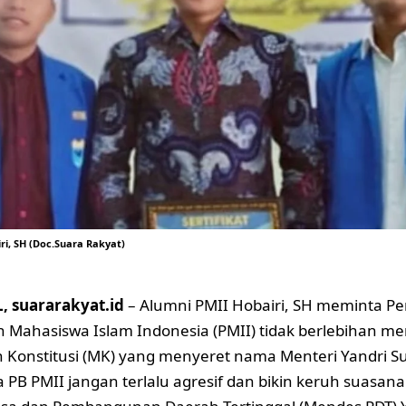
ri, SH (Doc.Suara Rakyat)
 suararakyat.id
– Alumni PMII Hobairi, SH meminta Pe
 Mahasiswa Islam Indonesia (PMII) tidak berlebihan men
onstitusi (MK) yang menyeret nama Menteri Yandri S
 PB PMII jangan terlalu agresif dan bikin keruh suasan