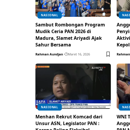
NASIONAL
NAS
Sambut Rombongan Program
Anggo
Mudik Ceria PAN 2026 di
Penyi
Madura, Slamet Ariyadi Ajak
Aktiv
Sahur Bersama
Kepol
Rahman Aundjan
Maret 16, 2026
Rahman
NASIONAL
NAS
Menhan Rekrut Komcad dari
WNI T
Unsur ASN, Legislator PAN :
Anggo
Karena Paling Fleksibel
PAN M