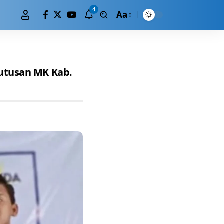
4
Aa
Putusan MK Kab.