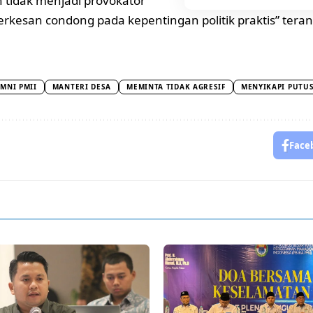
 tidak menjadi provokator
 terkesan condong pada kepentingan politik praktis” tera
MNI PMII
MANTERI DESA
MEMINTA TIDAK AGRESIF
MENYIKAPI PUTU
Face