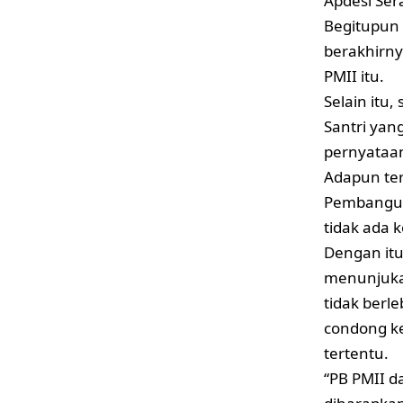
Apdesi Ser
Begitupun 
berakhirny
PMII itu.
Selain itu
Santri yan
pernyataan
Adapun ter
Pembanguna
tidak ada 
Dengan itu
menunjukan
tidak berle
condong ke
tertentu.
“PB PMII 