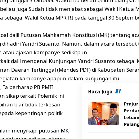
ang tanggal 3 Oktober. Waktu itu beliau belum diangkat
beliau juga Sudah tidak menjabat sebagai Wakil Ketua 
a sebagai Wakil Ketua MPR RI pada tanggal 30 Septemb
, soal dalil Putusan Mahkamah Konstitusi (MK) tentang ac
g dihadiri Yandri Susanto. Namun, dalam acara tersebut 
 atau ajakan kampanye sedikitpun.
kait dalil mengenai Kunjungan Yandri Susanto sebagai 
n Daerah Tertinggal (Mendes PDT) di Kabupaten Seran
kegiatan kampanye apapun dalam kunjungan itu.
, Ia berharap PB PMII
Baca Juga
 sikap terkait Polemik ini
Prajur
bihan biar tidak terkesan
Perda
pada kepentingan politik
Lebano
Pelan
dalam menyikapi putusan MK