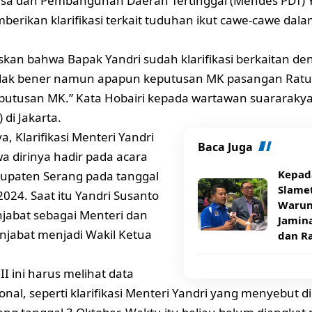
sa dan Pembangunan Daerah Tertinggal (Mendes PDT) Y
erikan klarifikasi terkait tuduhan ikut cawe-cawe dala
skan bahwa Bapak Yandri sudah klarifikasi berkaitan d
idak bener namun apapun keputusan MK pasangan Ratu Z
putusan MK.” Kata Hobairi kepada wartawan suararakya
 di Jakarta.
, Klarifikasi Menteri Yandri
Baca Juga
a dirinya hadir pada acara
Kepad
upaten Serang pada tanggal
Slamet
2024. Saat itu Yandri Susanto
Warun
jabat sebagai Menteri dan
Jamin
enjabat menjadi Wakil Ketua
dan R
II ini harus melihat data
onal, seperti klarifikasi Menteri Yandri yang menyebut di