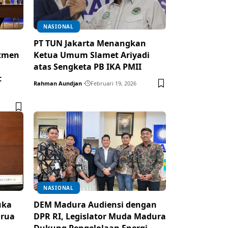
NASIONAL
PT TUN Jakarta Menangkan
itmen
Ketua Umum Slamet Ariyadi
atas Sengketa PB IKA PMII
t
Rahman Aundjan
Februari 19, 2026
NASIONAL
uka
DEM Madura Audiensi dengan
arua
DPR RI, Legislator Muda Madura
Dukung Pengelolaan Energi