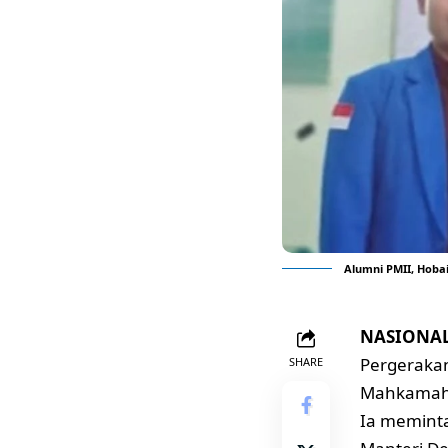
Alumni PMII, Hobai
NASIONAL,
Pergerakan
SHARE
Mahkamah K
Ia meminta