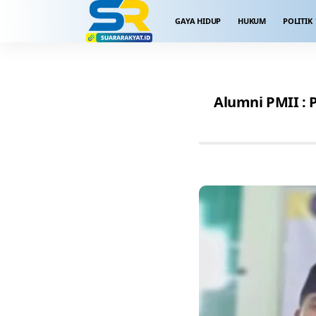
GAYA HIDUP
HUKUM
POLITIK
Alumni PMII : 