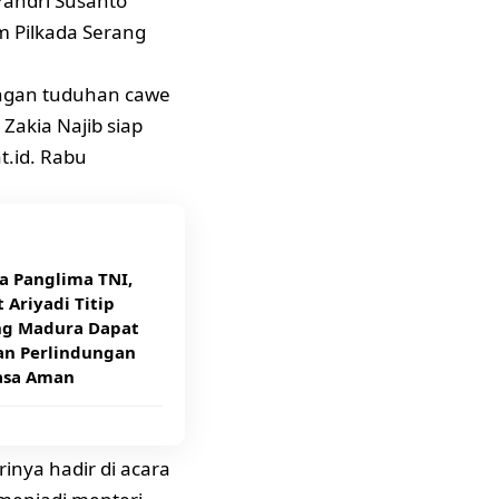
andri Susanto
m Pilkada Serang
engan tuduhan cawe
akia Najib siap
t.id. Rabu
a Panglima TNI,
 Ariyadi Titip
g Madura Dapat
an Perlindungan
asa Aman
rinya hadir di acara