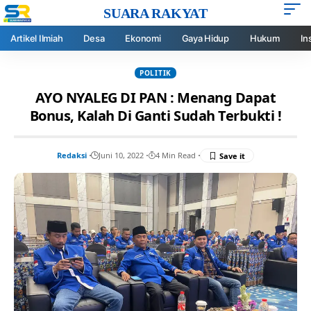
SUARA RAKYAT
Artikel Ilmiah
Desa
Ekonomi
Gaya Hidup
Hukum
In
POLITIK
AYO NYALEG DI PAN : Menang Dapat
Bonus, Kalah Di Ganti Sudah Terbukti !
Redaksi
Juni 10, 2022
4 Min Read