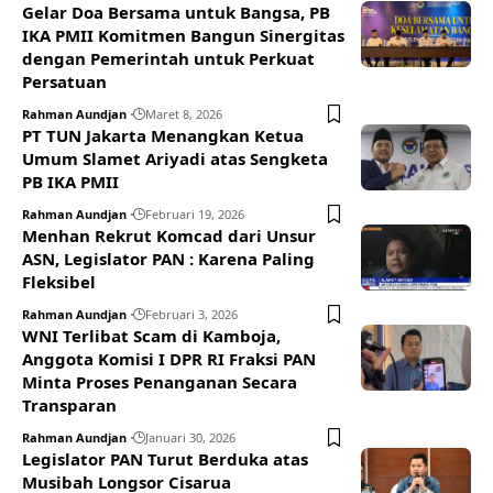
Gelar Doa Bersama untuk Bangsa, PB
IKA PMII Komitmen Bangun Sinergitas
dengan Pemerintah untuk Perkuat
Persatuan
Rahman Aundjan
Maret 8, 2026
PT TUN Jakarta Menangkan Ketua
Umum Slamet Ariyadi atas Sengketa
PB IKA PMII
Rahman Aundjan
Februari 19, 2026
Menhan Rekrut Komcad dari Unsur
ASN, Legislator PAN : Karena Paling
Fleksibel
Rahman Aundjan
Februari 3, 2026
WNI Terlibat Scam di Kamboja,
Anggota Komisi I DPR RI Fraksi PAN
Minta Proses Penanganan Secara
Transparan
Rahman Aundjan
Januari 30, 2026
Legislator PAN Turut Berduka atas
Musibah Longsor Cisarua