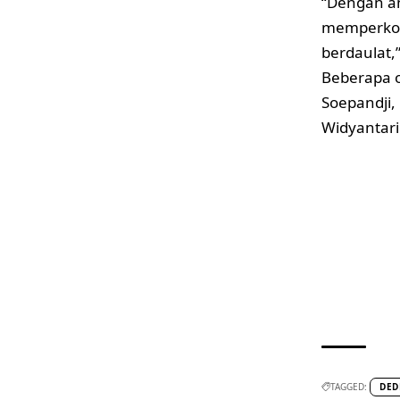
“Dengan am
memperkok
berdaulat,
Beberapa o
Soepandji,
Widyantari
TAGGED:
DED