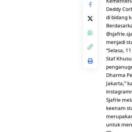
Kementeria
Deddy Corb
di bidang k
Berdasarka
@sjafrie.s
menjadi st
“Selasa, 1
Staf Khus
penganuge
Dharma Pe
Jakarta,” k
instagramn
Sjafrie me
keenam sta
merupakan
untuk men