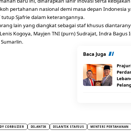
anah baru ini, diharapkan lahir inovasi serta kebijaka
oh pertahanan nasional demi masa depan Indonesia ya
” tutup Sjafrie dalam keterangannya.
rang lain yang diangkat sebagai staf khusus diantarany
 Lenis Kogoya, Mayjen TNI (purn) Sudrajat, Indra Bagus I
 Sumarlin.
Baca Juga
Prajur
Perda
Lebano
Pelan
DY CORBUZIER
DILANTIK
DILANTIK STAFSUS
MENTERI PERTAHANAN