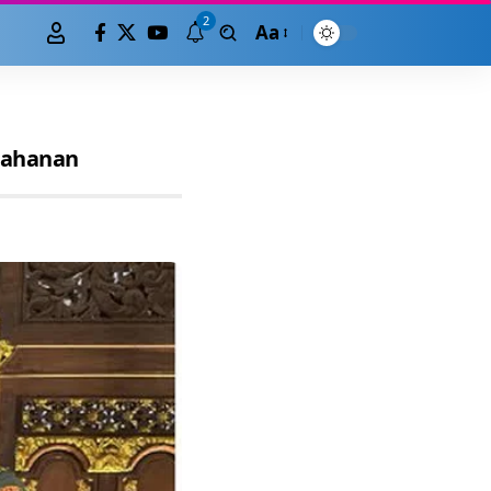
2
Aa
rtahanan