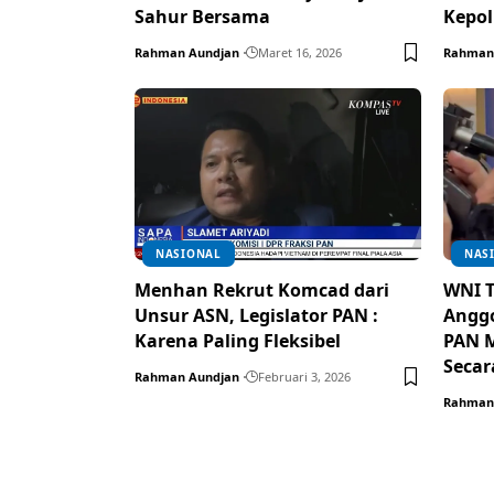
Sahur Bersama
Kepol
Rahman Aundjan
Maret 16, 2026
Rahman
NASIONAL
NAS
Menhan Rekrut Komcad dari
WNI T
Unsur ASN, Legislator PAN :
Anggo
Karena Paling Fleksibel
PAN M
Secar
Rahman Aundjan
Februari 3, 2026
Rahman