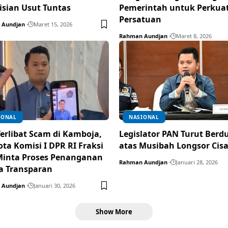
isian Usut Tuntas
Pemerintah untuk Perkua
Persatuan
 Aundjan
Maret 15, 2026
Rahman Aundjan
Maret 8, 2026
IONAL
NASIONAL
erlibat Scam di Kamboja,
Legislator PAN Turut Berd
ta Komisi I DPR RI Fraksi
atas Musibah Longsor Cis
inta Proses Penanganan
Rahman Aundjan
Januari 28, 2026
a Transparan
 Aundjan
Januari 30, 2026
Show More