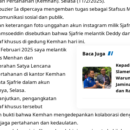
n Pertahanan (Kemhan). Selasa (11/2/2025).
uzier Ia dipercaya mengemban tugas sebagai Stafsus 
omunikasi sosial dan publik.
n keterangan foto unggahan akun instagram milik Sjafr
jamsoeddin disebutkan bahwa Sjafrie melantik Deddy dan
af khusus di gedung Kemhan hari ini.
1 Februari 2025 saya melantik
Baca Juga
us Menhan dan
Kepad
rahan Satya Lencana
Slamet
rtahanan di kantor Kemhan
Warun
ata Sjafrie dalam akun
Jamin
ya, Selasa.
dan R
lanjutkan, pengangkatan
f khusus tersebut
 bukti bahwa Kemhan mengedepankan kolaborasi den
jaga pertahanan dan kedaulatan.