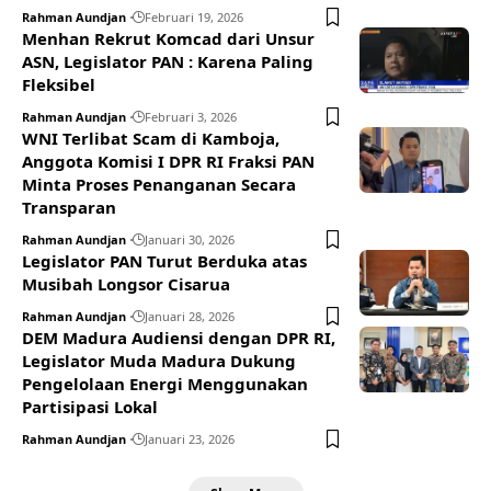
Rahman Aundjan
Februari 19, 2026
Menhan Rekrut Komcad dari Unsur
ASN, Legislator PAN : Karena Paling
Fleksibel
Rahman Aundjan
Februari 3, 2026
WNI Terlibat Scam di Kamboja,
Anggota Komisi I DPR RI Fraksi PAN
Minta Proses Penanganan Secara
Transparan
Rahman Aundjan
Januari 30, 2026
Legislator PAN Turut Berduka atas
Musibah Longsor Cisarua
Rahman Aundjan
Januari 28, 2026
DEM Madura Audiensi dengan DPR RI,
Legislator Muda Madura Dukung
Pengelolaan Energi Menggunakan
Partisipasi Lokal
Rahman Aundjan
Januari 23, 2026