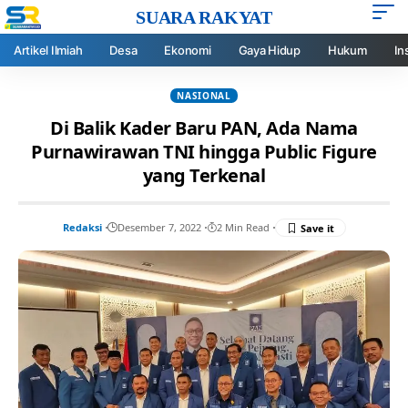
SUARA RAKYAT
Artikel Ilmiah
Desa
Ekonomi
Gaya Hidup
Hukum
In
NASIONAL
Di Balik Kader Baru PAN, Ada Nama
Purnawirawan TNI hingga Public Figure
yang Terkenal
Redaksi
Desember 7, 2022
2 Min Read