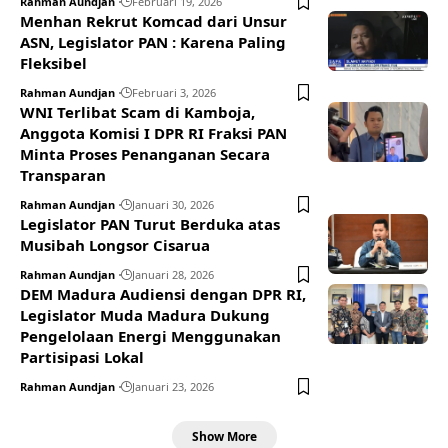
Rahman Aundjan
Februari 19, 2026
Menhan Rekrut Komcad dari Unsur
ASN, Legislator PAN : Karena Paling
Fleksibel
Rahman Aundjan
Februari 3, 2026
WNI Terlibat Scam di Kamboja,
Anggota Komisi I DPR RI Fraksi PAN
Minta Proses Penanganan Secara
Transparan
Rahman Aundjan
Januari 30, 2026
Legislator PAN Turut Berduka atas
Musibah Longsor Cisarua
Rahman Aundjan
Januari 28, 2026
DEM Madura Audiensi dengan DPR RI,
Legislator Muda Madura Dukung
Pengelolaan Energi Menggunakan
Partisipasi Lokal
Rahman Aundjan
Januari 23, 2026
Show More