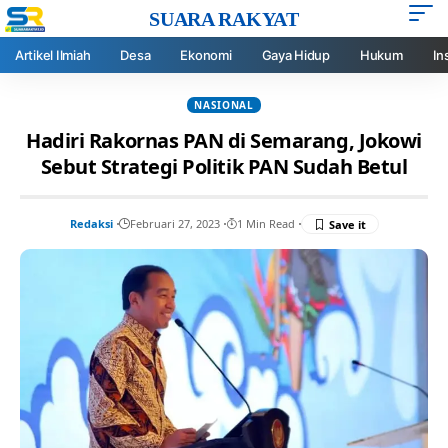
SUARA RAKYAT
Artikel Ilmiah
Desa
Ekonomi
Gaya Hidup
Hukum
In
NASIONAL
Hadiri Rakornas PAN di Semarang, Jokowi
Sebut Strategi Politik PAN Sudah Betul
Redaksi
Februari 27, 2023
1 Min Read