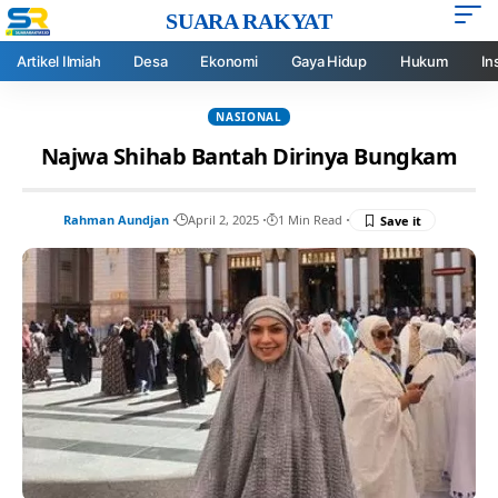
SUARA RAKYAT
Artikel Ilmiah
Desa
Ekonomi
Gaya Hidup
Hukum
In
NASIONAL
Najwa Shihab Bantah Dirinya Bungkam
Rahman Aundjan
April 2, 2025
1 Min Read