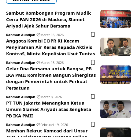
Sambut Rombongan Program Mudik
Ceria PAN 2026 di Madura, Slamet
Ariyadi Ajak Sahur Bersama
Rahman Aundjan
Maret 16, 2026
Anggota Komisi I DPR RI Kecam
Penyiraman Air Keras Kepada Aktivis
KontraS, Minta Kepolisian Usut Tuntas
Rahman Aundjan
Maret 15, 2026
Gelar Doa Bersama untuk Bangsa, PB
IKA PMII Komitmen Bangun Sinergitas
dengan Pemerintah untuk Perkuat
Persatuan
Rahman Aundjan
Maret 8, 2026
PT TUN Jakarta Menangkan Ketua
Umum Slamet Ariyadi atas Sengketa
PB IKA PMII
Rahman Aundjan
Februari 19, 2026
Menhan Rekrut Komcad dari Unsur
ASN, Legislator PAN : Karena Paling