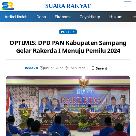
SUARA RAKYAT
Artikel Ilmiah
Desa
Ekonomi
Gaya Hidup
Hukum
In
POLITIK
OPTIMIS: DPD PAN Kabupaten Sampang
Gelar Rakerda I Menuju Pemilu 2024
Redaksi
Juni 27, 2022
1 Min Read