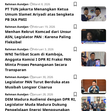
Rahman Aundjan
Maret 8, 2026
PT TUN Jakarta Menangkan Ketua
Umum Slamet Ariyadi atas Sengketa
PB IKA PMII
Rahman Aundjan
Februari 19, 2026
Menhan Rekrut Komcad dari Unsur
ASN, Legislator PAN : Karena Paling
Fleksibel
Rahman Aundjan
Februari 3, 2026
WNI Terlibat Scam di Kamboja,
Anggota Komisi I DPR RI Fraksi PAN
Minta Proses Penanganan Secara
Transparan
Rahman Aundjan
Januari 30, 2026
Legislator PAN Turut Berduka atas
Musibah Longsor Cisarua
Rahman Aundjan
Januari 28, 2026
DEM Madura Audiensi dengan DPR RI,
Legislator Muda Madura Dukung
Pengelolaan Energi Menggunakan