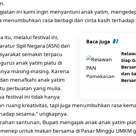
n.
egiatan ini kami ingin menyantuni anak yatim, mengedepa
rta menumbuhkan rasa berbagi dan cinta kasih terhadap 
 itu, melalui festival ini,
Baca Juga
aratur Sipil Negara (ASN) dan
Relaw
syarakat semakin terpacu
Siap G
urus anak yatim piatu di
Bersa
nnya masing-masing. Karena
dan S
dan menafkahi anak yatim
Bersa
tu perbuatan yang mulia.
 festival ini tidak hanya
 ruang kreativitas, tapi juga menumbuhkan rasa kema
rhadap sesama,” ungkapnya.
rahan santunan, Bupati mengajak anak-anak yatim piat
umenep untuk makan bersama di Pasar Minggu UMKM