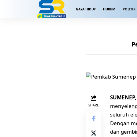
GAYA HIDUP
HUKUM
POLITIK
P
SUMENEP, 
menyelengg
SHARE
seluruh el
Dengan me
dan gembir