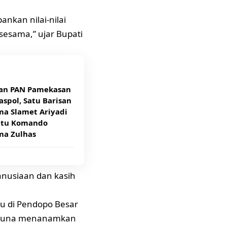
nkan nilai-nilai
sesama,” ujar Bupati
an PAN Pamekasan
aspol, Satu Barisan
ma Slamet Ariyadi
atu Komando
ma Zulhas
nusiaan dan kasih
u di Pendopo Besar
 guna menanamkan