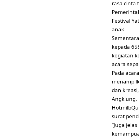
rasa cinta 
Pemerinta
Festival Y
anak.
Sementara 
kepada 658
kegiatan k
acara sepa
Pada acara
menampilk
dan kreasi,
Angklung,
HotmilbQur
surat pend
“Juga jela
kemampuann