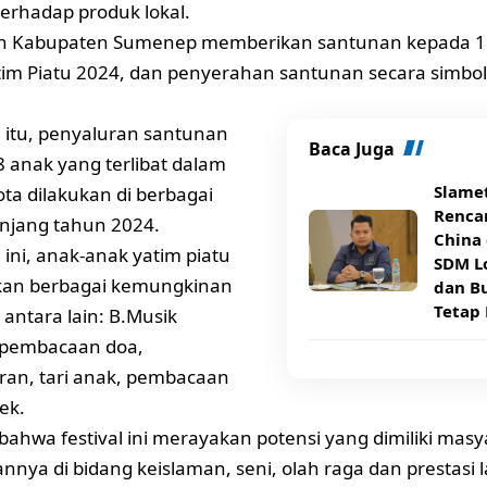
terhadap produk lokal.
h Kabupaten Sumenep memberikan santunan kepada 1
atim Piatu 2024, dan penyerahan santunan secara simbo
itu, penyaluran santunan
Baca Juga
 anak yang terlibat dalam
Slame
ota dilakukan di berbagai
Rencan
njang tahun 2024.
China 
 ini, anak-anak yatim piatu
SDM Lo
an berbagai kemungkinan
dan B
Tetap 
 antara lain: B.Musik
 pembacaan doa,
an, tari anak, pembacaan
ek.
s bahwa festival ini merayakan potensi yang dimiliki mas
ya di bidang keislaman, seni, olah raga dan prestasi 