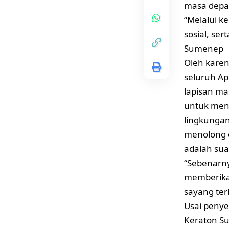
masa depa
“Melalui k
sosial, se
Sumenep
Oleh karena
seluruh Ap
lapisan ma
untuk meng
lingkunga
menolong 
adalah sua
“Sebenarnya
memberikan
sayang te
Usai penye
Keraton S