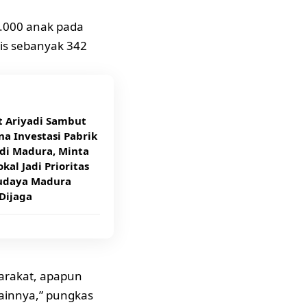
.000 anak pada
lis sebanyak 342
t Ariyadi Sambut
a Investasi Pabrik
di Madura, Minta
kal Jadi Prioritas
udaya Madura
Dijaga
yarakat, apapun
lainnya,” pungkas