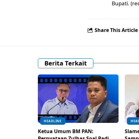
Bupati. (re
Share This Article
Berita Terkait
HEADLINE
HEA
Ketua Umum BM PAN:
Slame
Pernyataan Zulhas Soal Padi
Samp