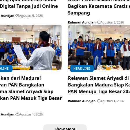
 Digital Tanpa Judi Online
Bagikan Kacamata Gratis 
Sampang
 Aundjan
Agustus 5, 2026
Rahman Aundjan
Agustus 5, 2026
DLINE
HEADLINE
kan dari Madura!
Relawan Slamet Ariyadi di
wan PAN Bangkalan
Bangkalan Madura Siap K
ma Slamet Ariyadi Siap
PAN Menuju Tiga Besar 20
kan PAN Masuk Tiga Besar
Rahman Aundjan
Agustus 1, 2026
 Aundjan
Agustus 1, 2026
Show More