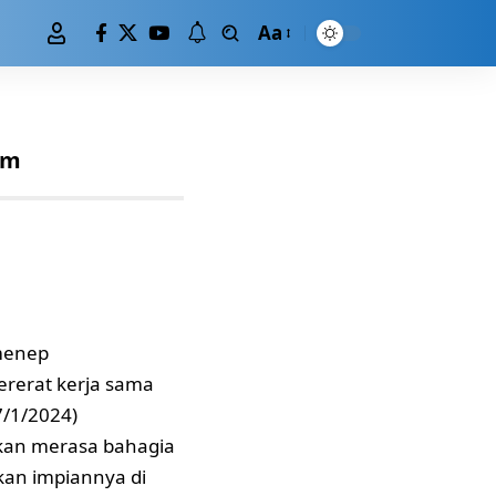
Aa
im
menep
ererat kerja sama
7/1/2024)
kan merasa bahagia
kan impiannya di