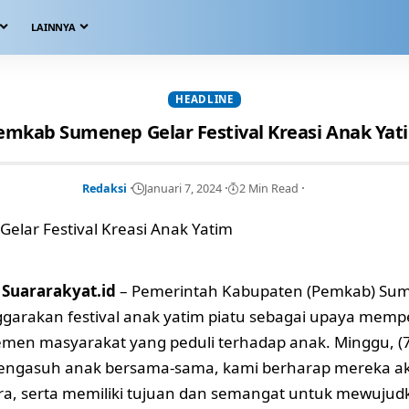
LAINNYA
HEADLINE
emkab Sumenep Gelar Festival Kreasi Anak Yat
Redaksi
Januari 7, 2024
2 Min Read
Suararakyat.id
– Pemerintah Kabupaten (Pemkab) Su
arakan festival anak yatim piatu sebagai upaya memp
emen masyarakat yang peduli terhadap anak. Minggu, (
ngasuh anak bersama-sama, kami berharap mereka a
a, serta memiliki tujuan dan semangat untuk mewujud