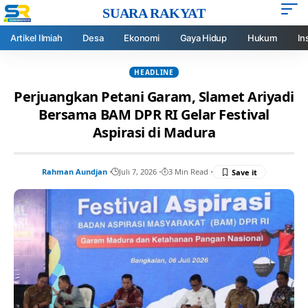
SUARA RAKYAT
Artikel Ilmiah
Desa
Ekonomi
Gaya Hidup
Hukum
In
HEADLINE
Perjuangkan Petani Garam, Slamet Ariyadi
Bersama BAM DPR RI Gelar Festival
Aspirasi di Madura
Rahman Aundjan
Juli 7, 2026
3 Min Read