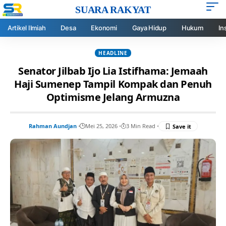
SUARA RAKYAT
Artikel Ilmiah
Desa
Ekonomi
Gaya Hidup
Hukum
In
HEADLINE
Senator Jilbab Ijo Lia Istifhama: Jemaah
Haji Sumenep Tampil Kompak dan Penuh
Optimisme Jelang Armuzna
Rahman Aundjan
Mei 25, 2026
3 Min Read