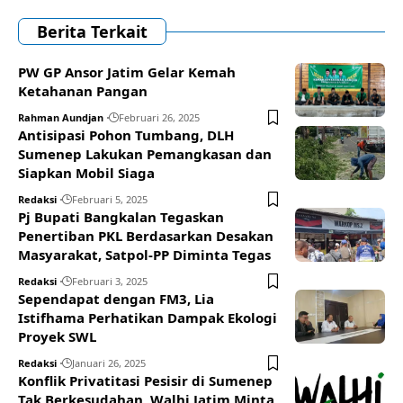
Berita Terkait
PW GP Ansor Jatim Gelar Kemah
Ketahanan Pangan
Rahman Aundjan
Februari 26, 2025
Antisipasi Pohon Tumbang, DLH
Sumenep Lakukan Pemangkasan dan
Siapkan Mobil Siaga
Redaksi
Februari 5, 2025
Pj Bupati Bangkalan Tegaskan
Penertiban PKL Berdasarkan Desakan
Masyarakat, Satpol-PP Diminta Tegas
Redaksi
Februari 3, 2025
Sependapat dengan FM3, Lia
Istifhama Perhatikan Dampak Ekologi
Proyek SWL
Redaksi
Januari 26, 2025
Konflik Privatitasi Pesisir di Sumenep
Tak Berkesudahan, Walhi Jatim Minta