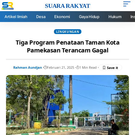
SUARA RAKYAT
Artikel Ilmiah
Desa
Ekonomi
Gaya Hidup
Hukum
In
LINGKUNGAN
Tiga Program Penataan Taman Kota
Pamekasan Terancam Gagal
Rahman Aundjan
Februari 21, 2025
1 Min Read