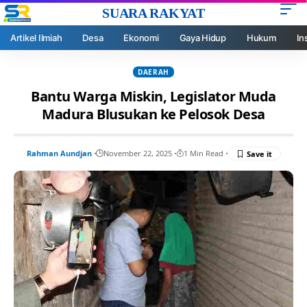
SUARA RAKYAT
Artikel Ilmiah
Desa
Ekonomi
Gaya Hidup
Hukum
In
DAERAH
Bantu Warga Miskin, Legislator Muda
Madura Blusukan ke Pelosok Desa
Rahman Aundjan
November 22, 2025
1 Min Read