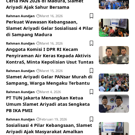
Ceria PAN 2026 di Madura, Slamet
Ariyadi Ajak Sahur Bersama
Rahman Aundjan
Maret 16, 2026
Perkuat Wawasan Kebangsaan,
Slamet Ariyadi Gelar Sosialisasi 4 Pilar
di Sampang Madura
Rahman Aundjan
Maret 16, 2026
Anggota Komisi I DPR RI Kecam
Penyiraman Air Keras Kepada Aktivis
KontraS, Minta Kepolisian Usut Tuntas
Rahman Aundjan
Maret 15, 2026
Slamet Ariyadi Gelar PANsar Murah di
Sampang, Warga Mengaku Terbantu
Rahman Aundjan
Maret 4, 2026
PT TUN Jakarta Menangkan Ketua
Umum Slamet Ariyadi atas Sengketa
PB IKA PMII
Rahman Aundjan
Februari 19, 2026
Sosialisasi 4 Pilar Kebangsaan, Slamet
Ariyadi Ajak Masyarakat Amalkan