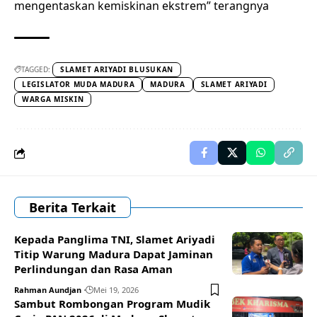
mengentaskan kemiskinan ekstrem” terangnya
TAGGED:
SLAMET ARIYADI BLUSUKAN
LEGISLATOR MUDA MADURA
MADURA
SLAMET ARIYADI
WARGA MISKIN
Berita Terkait
Kepada Panglima TNI, Slamet Ariyadi
Titip Warung Madura Dapat Jaminan
Perlindungan dan Rasa Aman
Rahman Aundjan
Mei 19, 2026
Sambut Rombongan Program Mudik