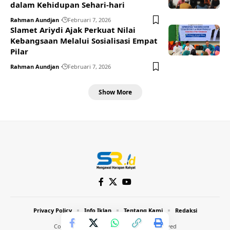
dalam Kehidupan Sehari-hari
Rahman Aundjan
Februari 7, 2026
Slamet Ariydi Ajak Perkuat Nilai
Kebangsaan Melalui Sosialisasi Empat
Pilar
Rahman Aundjan
Februari 7, 2026
Show More
Privacy Policy
Info Iklan
Tentang Kami
Redaksi
Copyright © 2024 Inthost. All Rights Reserved