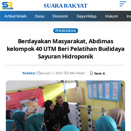
SUARA RAKYAT
Artikel Ilmiah
Desa
Ekonomi
Gaya Hidup
Hukum
In
PENDIDIKAN
Berdayakan Masyarakat, Abdimas
kelompok 40 UTM Beri Pelatihan Budidaya
Sayuran Hidroponik
Redaksi
Januari 7, 2023
2 Min Read