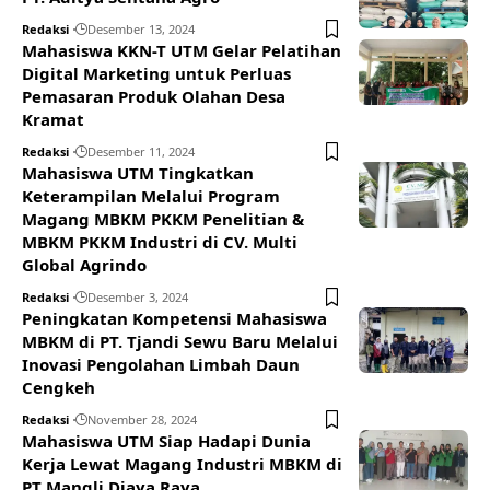
Redaksi
Desember 13, 2024
Mahasiswa KKN-T UTM Gelar Pelatihan
Digital Marketing untuk Perluas
Pemasaran Produk Olahan Desa
Kramat
Redaksi
Desember 11, 2024
Mahasiswa UTM Tingkatkan
Keterampilan Melalui Program
Magang MBKM PKKM Penelitian &
MBKM PKKM Industri di CV. Multi
Global Agrindo
Redaksi
Desember 3, 2024
Peningkatan Kompetensi Mahasiswa
MBKM di PT. Tjandi Sewu Baru Melalui
Inovasi Pengolahan Limbah Daun
Cengkeh
Redaksi
November 28, 2024
Mahasiswa UTM Siap Hadapi Dunia
Kerja Lewat Magang Industri MBKM di
PT Mangli Djaya Raya