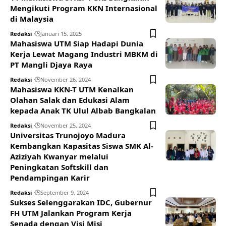
Mengikuti Program KKN Internasional
di Malaysia
Redaksi
Januari 15, 2025
Mahasiswa UTM Siap Hadapi Dunia
Kerja Lewat Magang Industri MBKM di
PT Mangli Djaya Raya
Redaksi
November 26, 2024
Mahasiswa KKN-T UTM Kenalkan
Olahan Salak dan Edukasi Alam
kepada Anak TK Ulul Albab Bangkalan
Redaksi
November 25, 2024
Universitas Trunojoyo Madura
Kembangkan Kapasitas Siswa SMK Al-
Aziziyah Kwanyar melalui
Peningkatan Softskill dan
Pendampingan Karir
Redaksi
September 9, 2024
Sukses Selenggarakan IDC, Gubernur
FH UTM Jalankan Program Kerja
Senada dengan Visi Misi