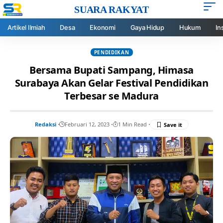
SUARA RAKYAT
Artikel Ilmiah
Desa
Ekonomi
Gaya Hidup
Hukum
In
PENDIDIKAN
Bersama Bupati Sampang, Himasa
Surabaya Akan Gelar Festival Pendidikan
Terbesar se Madura
Redaksi
Februari 12, 2023
1 Min Read