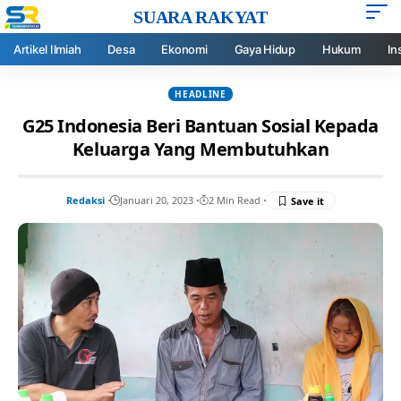
SUARA RAKYAT
Artikel Ilmiah
Desa
Ekonomi
Gaya Hidup
Hukum
In
HEADLINE
G25 Indonesia Beri Bantuan Sosial Kepada
Keluarga Yang Membutuhkan
Redaksi
Januari 20, 2023
2 Min Read