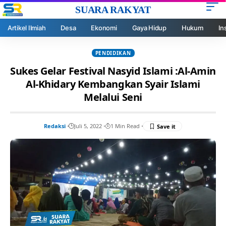
SUARA RAKYAT
Artikel Ilmiah
Desa
Ekonomi
Gaya Hidup
Hukum
In
PENDIDIKAN
Sukes Gelar Festival Nasyid Islami :Al-Amin
Al-Khidary Kembangkan Syair Islami
Melalui Seni
Redaksi
Juli 5, 2022
1 Min Read