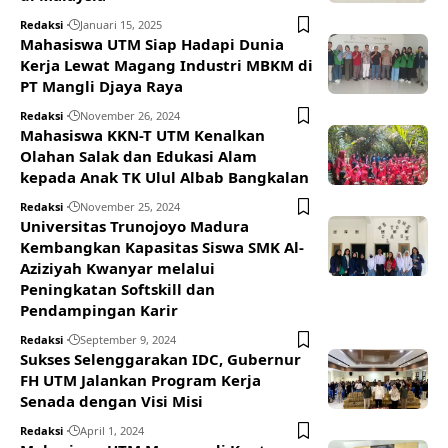
Redaksi
Januari 15, 2025
Mahasiswa UTM Siap Hadapi Dunia
Kerja Lewat Magang Industri MBKM di
PT Mangli Djaya Raya
Redaksi
November 26, 2024
Mahasiswa KKN-T UTM Kenalkan
Olahan Salak dan Edukasi Alam
kepada Anak TK Ulul Albab Bangkalan
Redaksi
November 25, 2024
Universitas Trunojoyo Madura
Kembangkan Kapasitas Siswa SMK Al-
Aziziyah Kwanyar melalui
Peningkatan Softskill dan
Pendampingan Karir
Redaksi
September 9, 2024
Sukses Selenggarakan IDC, Gubernur
FH UTM Jalankan Program Kerja
Senada dengan Visi Misi
Redaksi
April 1, 2024