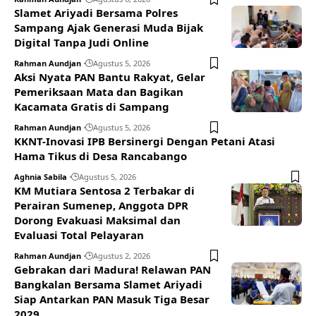
Slamet Ariyadi Bersama Polres
Sampang Ajak Generasi Muda Bijak
Digital Tanpa Judi Online
Rahman Aundjan
Agustus 5, 2026
Aksi Nyata PAN Bantu Rakyat, Gelar
Pemeriksaan Mata dan Bagikan
Kacamata Gratis di Sampang
Rahman Aundjan
Agustus 5, 2026
KKNT-Inovasi IPB Bersinergi Dengan Petani Atasi
Hama Tikus di Desa Rancabango
Aghnia Sabila
Agustus 5, 2026
KM Mutiara Sentosa 2 Terbakar di
Perairan Sumenep, Anggota DPR
Dorong Evakuasi Maksimal dan
Evaluasi Total Pelayaran
Rahman Aundjan
Agustus 2, 2026
Gebrakan dari Madura! Relawan PAN
Bangkalan Bersama Slamet Ariyadi
Siap Antarkan PAN Masuk Tiga Besar
2029