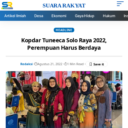
SUARA RAKYAT
Artikel Ilmiah
Desa
Ekonomi
Gaya Hidup
Hukum
In
HEADLINE
Kopdar Tuneeca Solo Raya 2022,
Perempuan Harus Berdaya
Redaksi
Agustus 21, 2022
1 Min Read