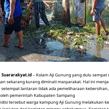
Suararakyat.id
– Kolam Aji Gunung yang dulu sempat 
n sekarang kurang diminati masyarakat. Hal ini menja
 setempat lantaran tidak ada pemeliharaan kebersihan
rik oleh pemerintah Kabupaten Sampang
ndisi tersebut warga kampung Aji Gunung melakukan ker
lanjutan dari kegiatan minggu sebelumnya. Kegiatan t