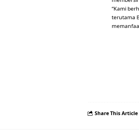
“Kami berh
terutama B
memanfaatk
Share This Article