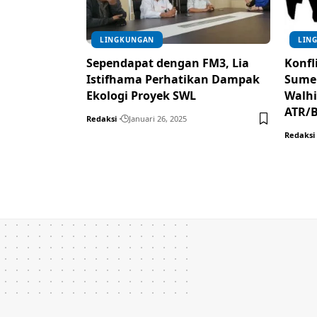
LINGKUNGAN
LIN
Sependapat dengan FM3, Lia
Konfli
Istifhama Perhatikan Dampak
Sume
Ekologi Proyek SWL
Walhi
ATR/
Redaksi
Januari 26, 2025
Redaksi