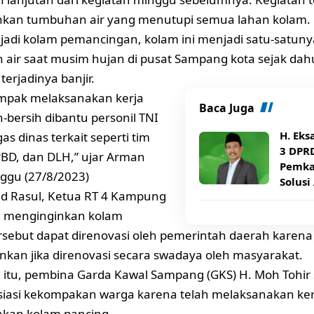
kan tumbuhan air yang menutupi semua lahan kolam.
jadi kolam pemancingan, kolam ini menjadi satu-satun
 air saat musim hujan di pusat Sampang kota sejak dah
erjadinya banjir.
mpak melaksanakan kerja
Baca Juga
h-bersih dibantu personil TNI
H. Eks
as dinas terkait seperti tim
3 DPR
BD, dan DLH,” ujar Arman
Pemka
nggu (27/8/2023)
Solusi
Rasul, Ketua RT 4 Kampung
g menginginkan kolam
rsebut dapat direnovasi oleh pemerintah daerah karena 
an jika direnovasi secara swadaya oleh masyarakat.
itu, pembina Garda Kawal Sampang (GKS) H. Moh Tohir
asi kekompakan warga karena telah melaksanakan kerj
kan kolam pancing.