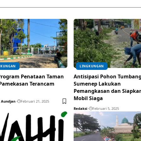
GKUNGAN
LINGKUNGAN
 Program Penataan Taman
Antisipasi Pohon Tumbang
 Pamekasan Terancam
Sumenep Lakukan
l
Pemangkasan dan Siapka
Mobil Siaga
 Aundjan
Februari 21, 2025
Redaksi
Februari 5, 2025