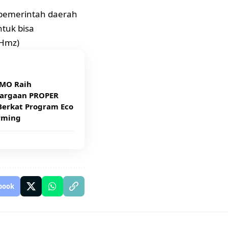
h pemerintah daerah
tuk bisa
(Hmz)
MO Raih
argaan PROPER
Berkat Program Eco
rming
book