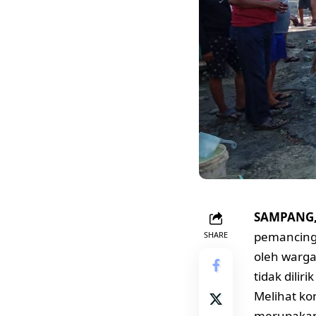
SAMPANG, 
pemancinga
SHARE
oleh warga
tidak dili
Melihat ko
merupakan 