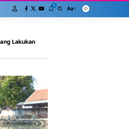
5
Aa
pang Lakukan