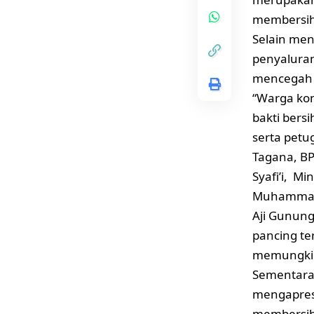
membersih
Selain men
penyaluran
mencegah t
“Warga ko
bakti bersi
serta petug
Tagana, BP
Syafi’i, Mi
Muhammad 
Aji Gunun
pancing te
memungkink
Sementara 
mengapresi
membersih