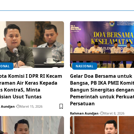
IONAL
NASIONAL
ta Komisi I DPR RI Kecam
Gelar Doa Bersama untuk
raman Air Keras Kepada
Bangsa, PB IKA PMII Kom
is KontraS, Minta
Bangun Sinergitas dengan
isian Usut Tuntas
Pemerintah untuk Perkua
Persatuan
 Aundjan
Maret 15, 2026
Rahman Aundjan
Maret 8, 2026