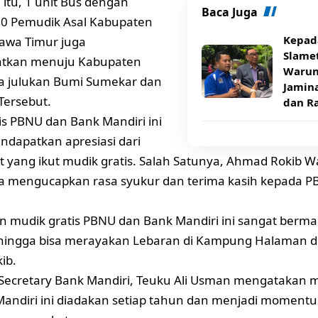
itu, 1 unit Bus dengan
Baca Juga
50 Pemudik Asal Kabupaten
Kepad
awa Timur juga
Slamet
atkan menuju Kabupaten
Warun
a julukan Bumi Sumekar dan
Jamin
Tersebut.
dan R
is PBNU dan Bank Mandiri ini
dapatkan apresiasi dari
 yang ikut mudik gratis. Salah Satunya, Ahmad Rokib 
a mengucapkan rasa syukur dan terima kasih kepada 
 mudik gratis PBNU dan Bank Mandiri ini sangat berman
hingga bisa merayakan Lebaran di Kampung Halaman d
ib.
Secretary Bank Mandiri, Teuku Ali Usman mengatakan m
andiri ini diadakan setiap tahun dan menjadi momentu