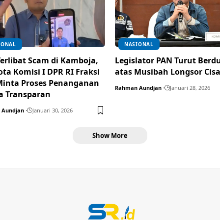
IONAL
NASIONAL
erlibat Scam di Kamboja,
Legislator PAN Turut Berd
ta Komisi I DPR RI Fraksi
atas Musibah Longsor Cis
inta Proses Penanganan
Rahman Aundjan
Januari 28, 2026
a Transparan
 Aundjan
Januari 30, 2026
Show More