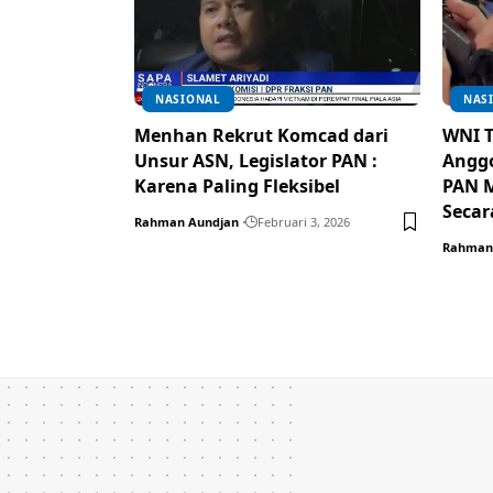
NASIONAL
NAS
Menhan Rekrut Komcad dari
WNI T
Unsur ASN, Legislator PAN :
Anggo
Karena Paling Fleksibel
PAN M
Secar
Rahman Aundjan
Februari 3, 2026
Rahman