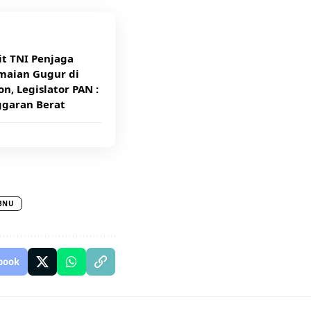
it TNI Penjaga
maian Gugur di
n, Legislator PAN :
ggaran Berat
BNU
book