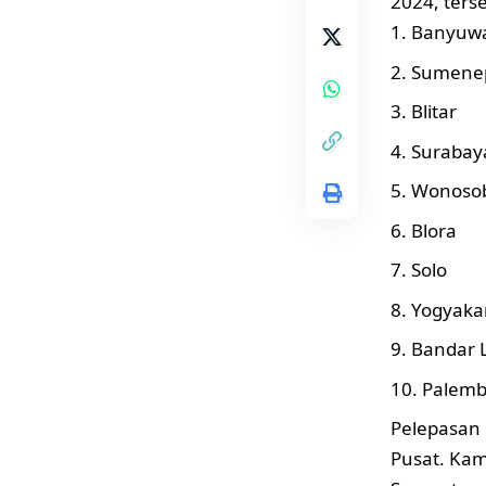
2024, terse
Banyuw
Sumene
Blitar
Surabay
Wonoso
Blora
Solo
Yogyaka
Bandar
Palem
Pelepasan 
Pusat. Kam