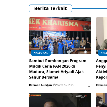
Berita Terkait
NASIONAL
NAS
Sambut Rombongan Program
Anggo
Mudik Ceria PAN 2026 di
Penyi
Madura, Slamet Ariyadi Ajak
Aktiv
Sahur Bersama
Kepol
Rahman Aundjan
Maret 16, 2026
Rahman