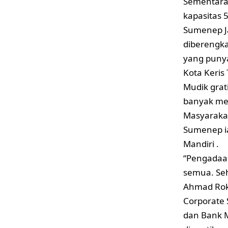
Sementara 
kapasitas 
Sumenep J
diberengk
yang puny
Kota Keris 
Mudik grat
banyak men
Masyarakat
Sumenep i
Mandiri .
“Pengadaan
semua. Se
Ahmad Rok
Corporate 
dan Bank M