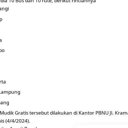
dia 10 Bus dan 10 rute, berikut rinciannya
angi
p
a
bo
rta
 Lampung
bang
Mudik Gratis tersebut dilakukan di Kantor PBNU Jl. Kram
is (4/4/2024).