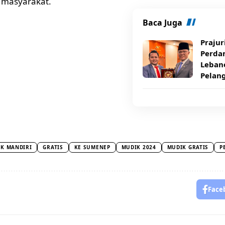
 masyarakat.
Baca Juga
Prajur
Perda
Lebano
Pelan
K MANDIRI
GRATIS
KE SUMENEP
MUDIK 2024
MUDIK GRATIS
P
Face