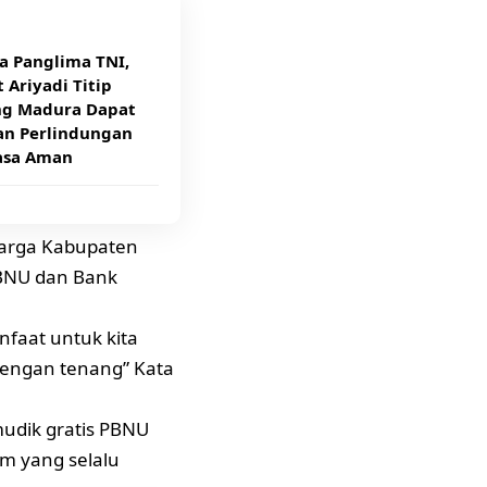
a Panglima TNI,
 Ariyadi Titip
g Madura Dapat
an Perlindungan
asa Aman
Warga Kabupaten
PBNU dan Bank
faat untuk kita
engan tenang” Kata
udik gratis PBNU
m yang selalu