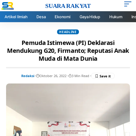
SUARA RAKYAT
Artikel Ilmiah
Desa
Ekonomi
Gaya Hidup
Hukum
In
HEADLINE
Pemuda Istimewa (PI) Deklarasi
Mendukung G20, Firmanto; Reputasi Anak
Muda di Mata Dunia
Redaksi
Oktober 26, 2022
3 Min Read