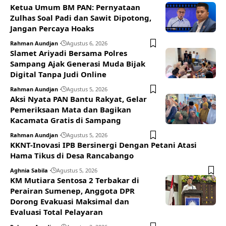
Ketua Umum BM PAN: Pernyataan
Zulhas Soal Padi dan Sawit Dipotong,
Jangan Percaya Hoaks
Rahman Aundjan
Agustus 6, 2026
Slamet Ariyadi Bersama Polres
Sampang Ajak Generasi Muda Bijak
Digital Tanpa Judi Online
Rahman Aundjan
Agustus 5, 2026
Aksi Nyata PAN Bantu Rakyat, Gelar
Pemeriksaan Mata dan Bagikan
Kacamata Gratis di Sampang
Rahman Aundjan
Agustus 5, 2026
KKNT-Inovasi IPB Bersinergi Dengan Petani Atasi
Hama Tikus di Desa Rancabango
Aghnia Sabila
Agustus 5, 2026
KM Mutiara Sentosa 2 Terbakar di
Perairan Sumenep, Anggota DPR
Dorong Evakuasi Maksimal dan
Evaluasi Total Pelayaran