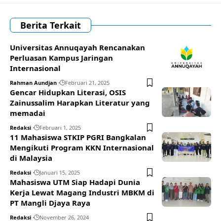
Berita Terkait
Universitas Annuqayah Rencanakan
Perluasan Kampus Jaringan
Internasional
Rahman Aundjan
Februari 21, 2025
Gencar Hidupkan Literasi, OSIS
Zainussalim Harapkan Literatur yang
memadai
Redaksi
Februari 1, 2025
11 Mahasiswa STKIP PGRI Bangkalan
Mengikuti Program KKN Internasional
di Malaysia
Redaksi
Januari 15, 2025
Mahasiswa UTM Siap Hadapi Dunia
Kerja Lewat Magang Industri MBKM di
PT Mangli Djaya Raya
Redaksi
November 26, 2024