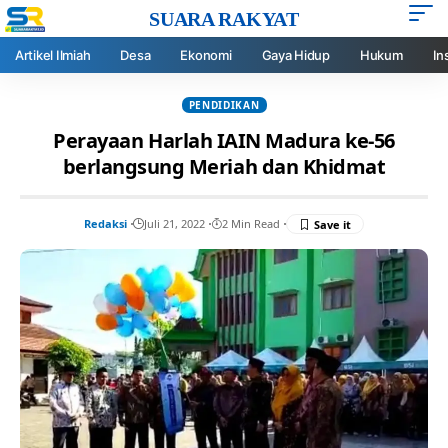
SUARA RAKYAT
Artikel Ilmiah
Desa
Ekonomi
Gaya Hidup
Hukum
In
PENDIDIKAN
Perayaan Harlah IAIN Madura ke-56
berlangsung Meriah dan Khidmat
Redaksi
Juli 21, 2022
2 Min Read