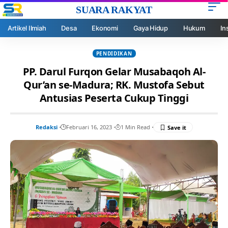
SUARA RAKYAT
Artikel Ilmiah
Desa
Ekonomi
Gaya Hidup
Hukum
In
PENDIDIKAN
PP. Darul Furqon Gelar Musabaqoh Al-
Qur’an se-Madura; RK. Mustofa Sebut
Antusias Peserta Cukup Tinggi
Redaksi
Februari 16, 2023
1 Min Read