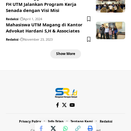
FH UTM Jalankan Program Kerja
Senada dengan Visi Misi
Redaksi
April 1, 2024
Mahasiswa UTM Magang di Kantor
Advokat Hardani S,H & Associates
Redaksi
November 23, 2023
Show More
Privacy Policy
Info Iklan
Tentang Kami
Redaksi
Copyright © 2024 Inthost. All Rights Reserved