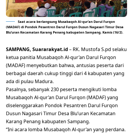
Saat acara berlangsung Musabaqoh Al-qur’an Darul Furqon
(MADAF) di Pondok Pesantren Darul Furqon Dusun Nagasari Timur Desa
Blu’uran Kecamatan Karang Penang kabupaten Sampang. Kamis (16/2).
SAMPANG, Suararakyat.id
– RK. Mustofa S.pd selaku
ketua panitia Musabaqoh Al-qur’an Darul Furqon
(MADAF) menyebutkan bahwa, antusias peserta dari
berbagai daerah cukup tinggi dari 4 kabupaten yang
ada di pulau Madura.
Pasalnya, sebanyak 230 peserta mengikuti lomba
Musabaqoh Al-qur’an Darul Furqon (MADAF) yang
diselenggarakan Pondok Pesantren Darul Furqon
Dusun Nagasari Timur Desa Blu’uran Kecamatan
Karang Penang kabupaten Sampang.
“Ini acara lomba Musabaqoh Al-qur’an yang perdana.