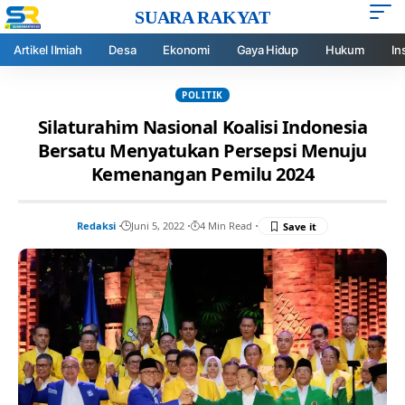
SUARA RAKYAT
Artikel Ilmiah
Desa
Ekonomi
Gaya Hidup
Hukum
In
POLITIK
Silaturahim Nasional Koalisi Indonesia
Bersatu Menyatukan Persepsi Menuju
Kemenangan Pemilu 2024
Redaksi
Juni 5, 2022
4 Min Read