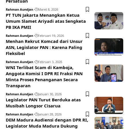
Persatuan
Rahman Aundjan
Maret 8, 2026
PT TUN Jakarta Menangkan Ketua
Umum Slamet Ariyadi atas Sengketa
PB IKA PMII
Rahman Aundjan
Februari 19, 2026
Menhan Rekrut Komcad dari Unsur
ASN, Legislator PAN : Karena Paling
Fleksibel
Rahman Aundjan
Februari 3, 2026
WNI Terlibat Scam di Kamboja,
Anggota Komisi I DPR RI Fraksi PAN
Minta Proses Penanganan Secara
Transparan
Rahman Aundjan
Januari 30, 2026
Legislator PAN Turut Berduka atas
Musibah Longsor Cisarua
Rahman Aundjan
Januari 28, 2026
DEM Madura Audiensi dengan DPR RI,
Legislator Muda Madura Dukung