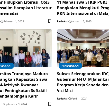
r Hidupkan Literasi, OSIS
11 Mahasiswa STKIP PGRI
ssalim Harapkan Literatur
Bangkalan Mengikuti Pro
 memadai
KKN Internasional di Mala
Februari 1, 2025
Redaksi
Januari 15, 2025
DIDIKAN
PENDIDIKAN
rsitas Trunojoyo Madura
Sukses Selenggarakan IDC
angkan Kapasitas Siswa
Gubernur FH UTM Jalanka
l-Aziziyah Kwanyar
Program Kerja Senada de
ui Peningkatan Softskill
Visi Misi
endampingan Karir
Redaksi
April 1, 2024
September 9, 2024