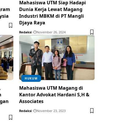
Mahasiswa UTM Siap Hadapi
gram
Dunia Kerja Lewat Magang
ysia
Industri MBKM di PT Mangli
Djaya Raya
Redaksi
November 26, 2024
HUKUM
,
Mahasiswa UTM Magang di
n
Kantor Advokat Hardani S,H &
ngan
Associates
Redaksi
November 23, 2023