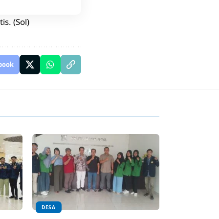
s. (Sol)
book
DESA