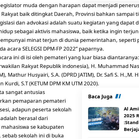
legislator muda dengan harapan dapat menjadi peneru
 Rakyat baik ditingkat Daerah, Provinsi bahkan sampai t
agislasi dan advokasi adalah suatu kegiatan yang dapat d
hidup sebagai aktivis mahasiswa, baik ketika ingin terju
punyai minat terjun di dunia pemerintahan, seperti 
da acara SELEGSI DPM-FP 2022” paparnya.
 acara ini di isi oleh pemateri yang luar biasa diantaranya
wakilan Rakyat Republik indonesia), H. Muhammad Nasi
), Mathur Husyairi, S.A. (DPRD JATIM), Dr. Safi S. H.,M. 
n Kurdi, S.T (KETUM DPM KM UTM 2020).
ta sangat antusias
Baca Juga
kan pemaparan pemateri
Al Ami
 sesi, adapun peserta sekolah
2025 
i adalah berasal dari
:Stan
n mahasiswa se kabupaten
Berjaj
 sebab sekolah ini di buka