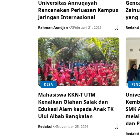
Universitas Annuqayah
Genca
Rencanakan Perluasan Kampus
Zainu
Jaringan Internasional
yang
Rahman Aundjan
Februari 21, 2025
Redaksi
DESA
PEN
Mahasiswa KKN-T UTM
Unive
Kenalkan Olahan Salak dan
Kemb
Edukasi Alam kepada Anak TK
SMK A
Ulul Albab Bangkalan
melal
dan P
Redaksi
November 25, 2024
Redaksi