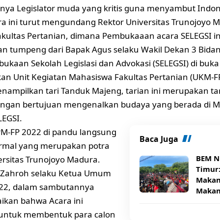
nya Legislator muda yang kritis guna menyambut Indon
a ini turut mengundang Rektor Universitas Trunojoyo M
kultas Pertanian, dimana Pembukaaan acara SELEGSI ini
n tumpeng dari Bapak Agus selaku Wakil Dekan 3 Bida
ukaan Sekolah Legislasi dan Advokasi (SELEGSI) di buk
n Unit Kegiatan Mahasiswa Fakultas Pertanian (UKM-F
ampilkan tari Tanduk Majeng, tarian ini merupakan tari
ngan bertujuan mengenalkan budaya yang berada di M
LEGSI.
M-FP 2022 di pandu langsung
Baca Juga
ormal yang merupakan potra
BEM N
ersitas Trunojoyo Madura.
Timur
 Zahroh selaku Ketua Umum
Makana
22, dalam sambutannya
Makan
kan bahwa Acara ini
 untuk membentuk para calon