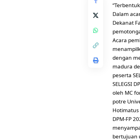
“Terbentuk
Dalam acar
Dekanat Fa
pemotonga
Acara pemb
menampilka
dengan men
madura de
peserta SE
SELEGSI DP
oleh MC f
potre Univ
Hotimatus
DPM-FP 20
menyampai
bertujuan