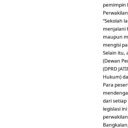
pemimpin 
Perwakilan
“Sekolah l
menjalani 
maupun mem
mengisi pa
Selain itu,
(Dewan Per
(DPRD JATIM
Hukum) da
Para peser
mendengar
dari setiap
legislasi in
perwakila
Bangkalan,