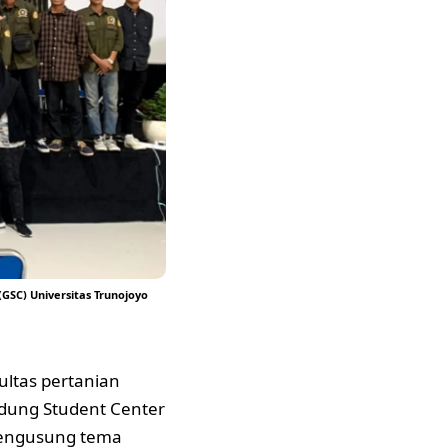
GSC) Universitas Trunojoyo
ltas pertanian
edung Student Center
 mengusung tema