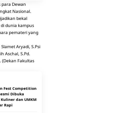
s para Dewan
ingkat Nasional.
ijadikan bekal
n di dunia kampus
para pemateri yang
: Slamet Aryadi, S.Psi
h Aschal, S.Pd.
H. (Dekan Fakultas
n Fest Competition
Resmi Dibuka
d Kuliner dan UMKM
ar Rapi