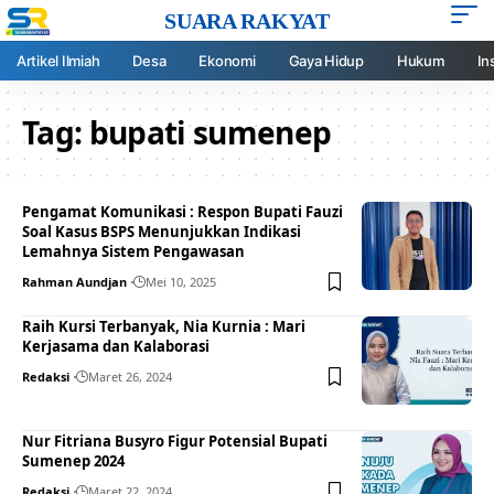
SUARA RAKYAT
Artikel Ilmiah
Desa
Ekonomi
Gaya Hidup
Hukum
In
Tag:
bupati sumenep
Pengamat Komunikasi : Respon Bupati Fauzi
Soal Kasus BSPS Menunjukkan Indikasi
Lemahnya Sistem Pengawasan
Rahman Aundjan
Mei 10, 2025
Raih Kursi Terbanyak, Nia Kurnia : Mari
Kerjasama dan Kalaborasi
Redaksi
Maret 26, 2024
Nur Fitriana Busyro Figur Potensial Bupati
Sumenep 2024
Redaksi
Maret 22, 2024