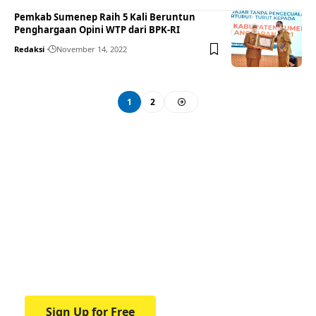
Pemkab Sumenep Raih 5 Kali Beruntun
Penghargaan Opini WTP dari BPK-RI
Redaksi
November 14, 2022
1
2
Your one-stop resource for
medical news and
education.
Your one-stop resource for medical news
and education.
Sign Up for Free