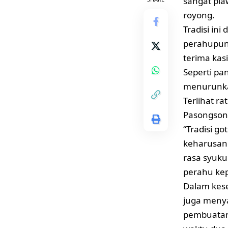
sangat pia
royong.
Tradisi in
perahupun
terima kas
Seperti pa
menurunkan
Terlihat r
Pasongson
“Tradisi g
keharusan
rasa syuku
perahu ke
Dalam kes
juga meny
pembuata