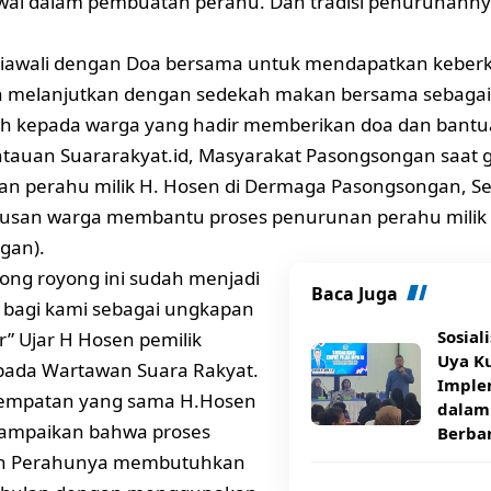
wai dalam pembuatan perahu. Dan tradisi penurunanny
i diawali dengan Doa bersama untuk mendapatkan keberk
 melanjutkan dengan sedekah makan bersama sebagai
ih kepada warga yang hadir memberikan doa dan bantu
ntauan Suararakyat.id, Masyarakat Pasongsongan saat 
 perahu milik H. Hosen di Dermaga Pasongsongan, Seni
atusan warga membantu proses penurunan perahu milik
gan).
otong royong ini sudah menjadi
Baca Juga
 bagi kami sebagai ungkapan
Sosial
r” Ujar H Hosen pemilik
Uya K
pada Wartawan Suara Rakyat.
Imple
empatan yang sama H.Hosen
dalam
ampaikan bahwa proses
Berba
n Perahunya membutuhkan