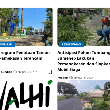
GKUNGAN
LINGKUNGAN
 Program Penataan Taman
Antisipasi Pohon Tumbang
 Pamekasan Terancam
Sumenep Lakukan
l
Pemangkasan dan Siapka
Mobil Siaga
 Aundjan
Februari 21, 2025
Redaksi
Februari 5, 2025