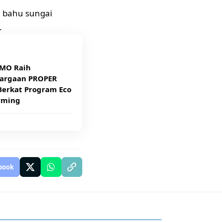
 bahu sungai
.
MO Raih
argaan PROPER
Berkat Program Eco
rming
book