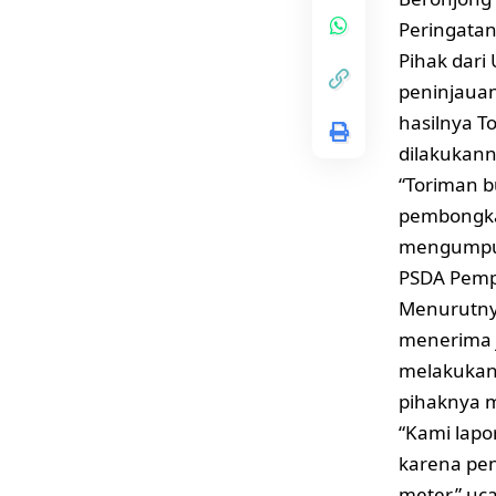
Peringatan 
Pihak dar
peninjauan
hasilnya 
dilakukann
“Toriman 
pembongka
mengumpul
PSDA Pempr
Menurutny
menerima 
melakuka
pihaknya m
“Kami lapo
karena pen
meter,” uc