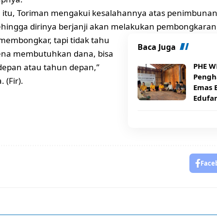
 itu, Toriman mengakui kesalahannya atas penimbunan
ehingga dirinya berjanji akan melakukan pembongkaran
 membongkar, tapi tidak tahu
Baca Juga
ena membutuhkan dana, bisa
PHE W
 depan atau tahun depan,”
Pengh
(Fir).
Emas 
Edufa
Face