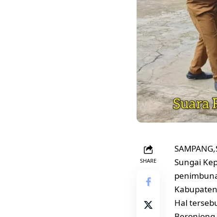
SAMPANG,Su
Sungai Kep
SHARE
penimbunan
Kabupaten
Hal terse
Beronjong 