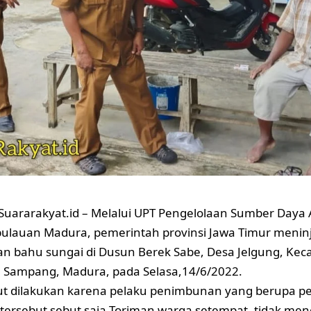
ararakyat.id – Melalui UPT Pengelolaan Sumber Daya A
ulauan Madura, pemerintah provinsi Jawa Timur meninj
 bahu sungai di Dusun Berek Sabe, Desa Jelgung, Kec
 Sampang, Madura, pada Selasa,14/6/2022.
but dilakukan karena pelaku penimbunan yang berupa
tersebut sebut saja Toriman warga setempat, tidak me