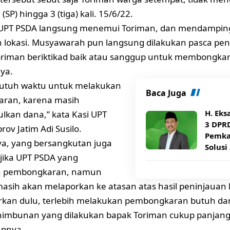
(SP) hingga 3 (tiga) kali. 15/6/22.
i UPT PSDA langsung menemui Toriman, dan mendamping
 lokasi. Musyawarah pun langsung dilakukan pasca pen
Toriman beriktikad baik atau sanggup untuk membongk
ya.
butuh waktu untuk melakukan
Baca Juga
ran, karena masih
H. Eks
kan dana,” kata Kasi UPT
3 DPR
ov Jatim Adi Susilo.
Pemka
a, yang bersangkutan juga
Solusi
jika UPT PSDA yang
n pembongkaran, namun
asih akan melaporkan ke atasan atas hasil peninjauan ka
rkan dulu, terlebih melakukan pembongkaran butuh dan
imbunan yang dilakukan bapak Toriman cukup panjang,
apnya.